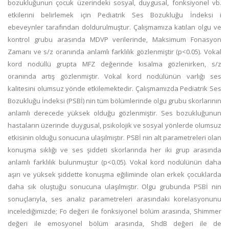
bozukluğunun çocuk üzerindeki sosyal, duygusal, fonksiyonel vb.
etkilerini belirlemek için Pediatrik Ses Bozukluğu İndeksi i
ebeveynler tarafından doldurulmuştur. Çalışmamıza katılan olgu ve
kontrol grubu arasında MDVP verilerinde, Maksimum Fonasyon
Zamanı ve s/z oranında anlamlı farklılık gözlenmiştir (p<0.05). Vokal
kord nodüllü grupta MFZ değerinde kısalma gözlenirken, s/z
oranında artış gözlenmiştir. Vokal kord nodülünün varlığı ses
kalitesini olumsuz yönde etkilemektedir. Çalışmamızda Pediatrik Ses
Bozukluğu İndeksi (PSBİ) nin tüm bölümlerinde olgu grubu skorlarının
anlamlı derecede yüksek olduğu gözlenmiştir. Ses bozukluğunun
hastaların üzerinde duygusal, psikolojik ve sosyal yönlerde olumsuz
etkisinin olduğu sonucuna ulaşılmıştır. PSBİ nin alt parametreleri olan
konuşma sıklığı ve ses şiddeti skorlarında her iki grup arasında
anlamlı farklılık bulunmuştur (p<0.05). Vokal kord nodülünün daha
aşırı ve yüksek şiddette konuşma eğiliminde olan erkek çocuklarda
daha sık oluştuğu sonucuna ulaşılmıştır. Olgu grubunda PSBİ nin
sonuçlarıyla, ses analiz parametreleri arasındaki korelasyonunu
incelediğimizde; Fo değeri ile fonksiyonel bölüm arasında, Shimmer
değeri ile emosyonel bölüm arasında, ShdB değeri ile de