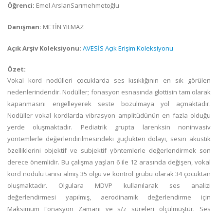
Öğrenci:
Emel ArslanSarımehmetoğlu
Danışman:
METİN YILMAZ
Açık Arşiv Koleksiyonu:
AVESİS Açık Erişim Koleksiyonu
Özet:
Vokal kord nodülleri çocuklarda ses kısıklığının en sık görülen
nedenlerindendir. Nodüller; fonasyon esnasında glottisin tam olarak
kapanmasını engelleyerek seste bozulmaya yol açmaktadır.
Nodüller vokal kordlarda vibrasyon amplitüdünün en fazla olduğu
yerde oluşmaktadır. Pediatrik grupta larenksin noninvasiv
yöntemlerle değerlendirilmesindeki güçlükten dolayı, sesin akustik
özelliklerini objektif ve subjektif yöntemlerle değerlendirmek son
derece önemlidir. Bu çalışma yaşları 6 ile 12 arasında değişen, vokal
kord nodülü tanısı almış 35 olgu ve kontrol grubu olarak 34 çocuktan
oluşmaktadır. Olgulara MDVP kullanılarak ses analizi
değerlendirmesi yapılmış, aerodinamik değerlendirme için
Maksimum Fonasyon Zamanı ve s/z süreleri ölçülmüştür. Ses