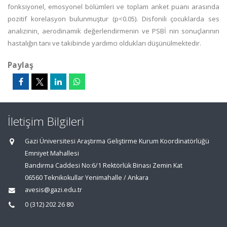
fonksiyonel, emosyonel bölümleri ve toplam anket puanı arasında
pozitif korelasyon bulunmuştur (p<0.05). Disfonili çocuklarda ses
analizinin, aerodinamik değerlendirmenin ve PSBİ nin sonuçlarının
hastalığın tanı ve takibinde yardımcı oldukları düşünülmektedir.
Paylaş
İletişim Bilgileri
Gazi Üniversitesi Araştırma Geliştirme Kurum Koordinatörlüğü
Emniyet Mahallesi
Bandırma Caddesi No:6/1 Rektörlük Binası Zemin Kat
06560 Teknikokullar Yenimahalle / Ankara
avesis@gazi.edu.tr
0 (312) 202 26 80