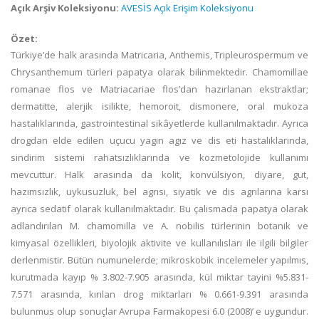
Açık Arşiv Koleksiyonu:
AVESİS Açık Erişim Koleksiyonu
Özet:
Türkiye’de halk arasında Matricaria, Anthemis, Tripleurospermum ve
Chrysanthemum türleri papatya olarak bilinmektedir. Chamomillae
romanae flos ve Matriacariae flos’dan hazırlanan ekstraktlar;
dermatitte, alerjik isilikte, hemoroit, dismonere, oral mukoza
hastalıklarında, gastrointestinal sikâyetlerde kullanılmaktadır. Ayrıca
drogdan elde edilen uçucu yagın agız ve dis eti hastalıklarında,
sindirim sistemi rahatsızlıklarında ve kozmetolojide kullanımı
mevcuttur. Halk arasında da kolit, konvülsiyon, diyare, gut,
hazımsızlık, uykusuzluk, bel agrısı, siyatik ve dis agrılarına karsı
ayrıca sedatif olarak kullanılmaktadır. Bu çalısmada papatya olarak
adlandırılan M. chamomilla ve A. nobilis türlerinin botanik ve
kimyasal özellikleri, biyolojik aktivite ve kullanılısları ile ilgili bilgiler
derlenmistir. Bütün numunelerde; mikroskobik incelemeler yapılmıs,
kurutmada kayıp % 3.802-7.905 arasında, kül miktar tayini %5.831-
7.571 arasında, kırılan drog miktarları % 0.661-9.391 arasında
bulunmus olup sonuçlar Avrupa Farmakopesi 6.0 (2008)’ e uygundur.