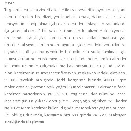
Özet:
Trigliseridlerin kısa zincirli alkoller ile transesterifikasyon reaksiyonu
sonucu üretilen biyodizel, yenilenebilir olması, daha az sera gazı
emisyonuna sahip olması gibi özelliklerinden dolayı son zamanlarda
ilgi gören alternatif bir yakıttır. Homojen katalizörler ile biyodizel
üretiminde karşılaşılan katalizörün tekrar kullanılamaması, yan
ürünü reaksiyon ortamından ayırma işlemlerindeki zorluklar ve
biyodizel saflaştırılma işleminde bol miktarda su kullanılması gibi
olumsuzluklar nedeniyle biyodizel üretiminde heterojen katalizörler
kullanımı üzerinde çalışmalar hız kazanmıştır. Bu çalışmada, Marn
olan katalizörünün transesterifikasyon reaksiyonundaki aktivitesi,
55-80°C sıcaklık aralığında, farklı karıştırma hızında 400-600 rpm
molar oranlar (Metanol/Atık yağı=6/1) incelenmiştir. Çalışmada farklı
katalizör miktarlarının (%0,05,05,1) trigliserid dönüşümüne etkisi
incelenmiştir. En yüksek dönüşüme (%99) yağın ağırlıkça %1'i kadar
NaOH ve Marn katalizör kullanıldığında, metanol/atık yağ molar oranı
6/1 olduğu durumda, karıştırma hızı 600 rpmde ve 55°C reaksiyon
sıcaklığında ulaşılmıştır