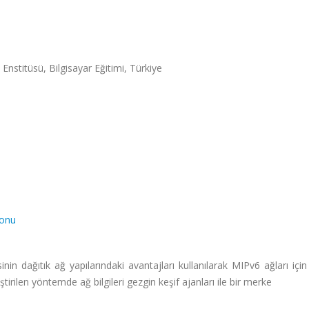
 Enstitüsü, Bilgisayar Eğitimi, Türkiye
yonu
in dağıtık ağ yapılarındaki avantajları kullanılarak MIPv6 ağları içi
ştirilen yöntemde ağ bilgileri gezgin keşif ajanları ile bir merke