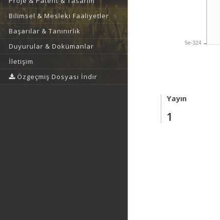
Proje & Patent & Tasarım
Bilimsel & Mesleki Faaliyetler
Başarılar & Tanınırlık
5e-324
Duyurular & Dokümanlar
İletişim
Özgeçmiş Dosyası İndir
Yayın
1