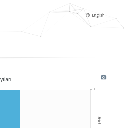
English
yıları
1
Atıf