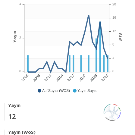
4
20
16
12
Yayın
Atıf
2
8
4
0
0
2008
2011
2014
2017
2020
2023
2026
2005
Atıf Sayısı (WOS)
Yayın Sayısı
Yayın
12
Yayın (WoS)