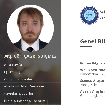
Ga
A
Genel Bil
Arş. Gör. ÇAĞRI SUİÇMEZ
Kurum Bilgileri
Ana Sayfa
WoS Araştırma 
Eğitim Bilgileri
Biyomedikal, Bil
Araştırma Alanları
Scopus Araştır
Yapay Zeka
Akademik İdari Deneyim
Avesis Araştır
Yayınlar & Eserler
Görüntü İşleme, 
Proje & Patent & Tasarım