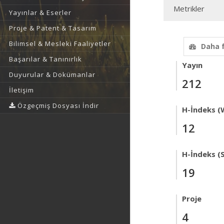
Metrikler
Yayınlar & Eserler
Proje & Patent & Tasarım
Bilimsel & Mesleki Faaliyetler
Daha 
Başarılar & Tanınırlık
Yayın
Duyurular & Dokümanlar
212
İletişim
Özgeçmiş Dosyası İndir
H-İndeks (
12
H-İndeks (
19
Proje
4