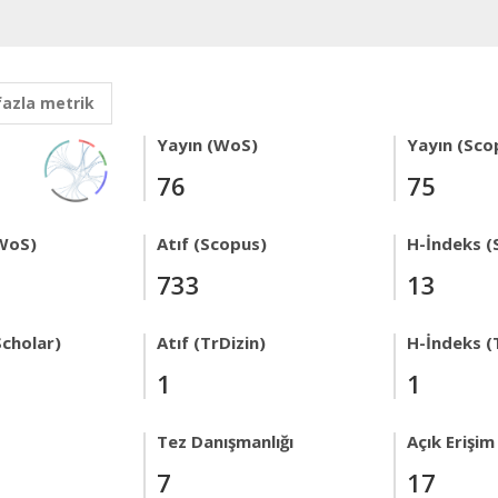
fazla metrik
Yayın (WoS)
Yayın (Sco
76
75
WoS)
Atıf (Scopus)
H-İndeks (
733
13
Scholar)
Atıf (TrDizin)
H-İndeks (
1
1
Tez Danışmanlığı
Açık Erişim
7
17