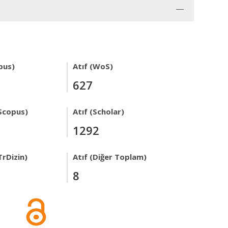
pus)
Atıf (WoS)
627
Scopus)
Atıf (Scholar)
1292
TrDizin)
Atıf (Diğer Toplam)
8