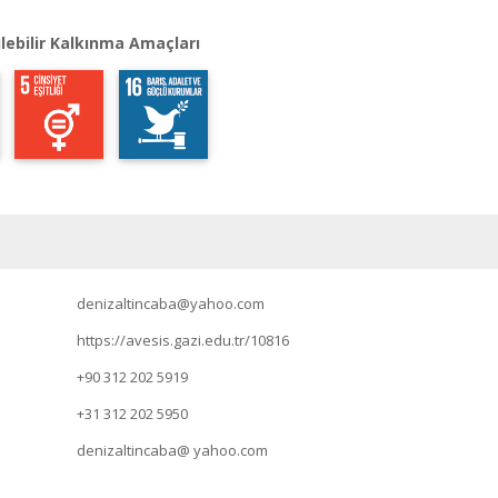
lebilir Kalkınma Amaçları
denizaltincaba@yahoo.com
https://avesis.gazi.edu.tr/10816
+90 312 202 5919
+31 312 202 5950
denizaltincaba@ yahoo.com