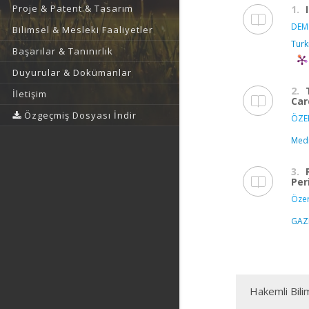
Proje & Patent & Tasarım
1.
DEM
Bilimsel & Mesleki Faaliyetler
Turk
Başarılar & Tanınırlık
Duyurular & Dokümanlar
2.
İletişim
Car
Özgeçmiş Dosyası İndir
ÖZER
Medi
3.
Per
Özer
GAZ
Hakemli Bili