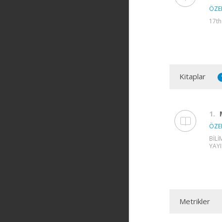
ÖZER
17th
Kitaplar
1.
ÖZER
BİL
YAYI
Metrikler