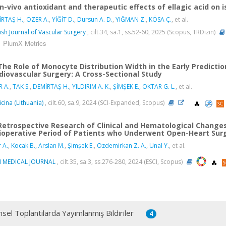
In-vivo antioxidant and therapeutic effects of ellagic acid on 
İRTAŞ H.
,
ÖZER A.
,
YİĞİT D.
,
Dursun A. D.
,
YIĞMAN Z.
,
KÖSA Ç.
, et al.
ish Journal of Vascular Surgery
, cilt.34, sa.1, ss.52-60, 2025 (Scopus, TRDizin)
PlumX Metrics
The Role of Monocyte Distribution Width in the Early Predictio
diovascular Surgery: A Cross-Sectional Study
 A.
,
TAK S.
,
DEMİRTAŞ H.
,
YILDIRIM A. K.
,
ŞİMŞEK E.
,
OKTAR G. L.
, et al.
cina (Lithuania)
, cilt.60, sa.9, 2024 (SCI-Expanded, Scopus)
Retrospective Research of Clinical and Hematological Changes
ioperative Period of Patients who Underwent Open-Heart Sur
 A.
,
Kocak B.
,
Arslan M.
,
Şimşek E.
,
Özdemirkan Z. A.
,
Ünal Y.
, et al.
I MEDICAL JOURNAL
, cilt.35, sa.3, ss.276-280, 2024 (ESCI, Scopus)
msel Toplantılarda Yayımlanmış Bildiriler
4