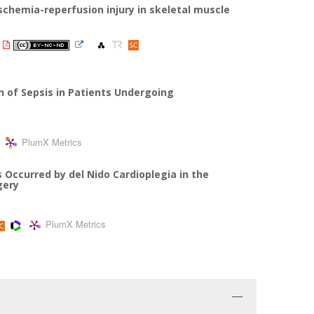
ischemia-reperfusion injury in skeletal muscle
n of Sepsis in Patients Undergoing
PlumX Metrics
 Occurred by del Nido Cardioplegia in the
gery
PlumX Metrics