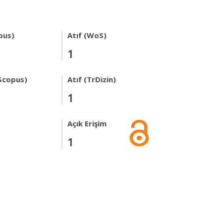
pus)
Atıf (WoS)
1
Scopus)
Atıf (TrDizin)
1
Açık Erişim
1