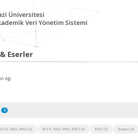
zi Üniversitesi
kademik Veri Yönetim Sistemi
 & Eserler
ın Ağı
3
SCI-E, SSCI, AHCI (1)
SCI-E, SSCI, AHCI, ESCI (2)
ESCI (1)
Scopus (3)