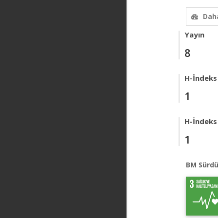
Daha
Yayın
8
H-İndeks
1
H-İndeks 
1
BM Sürdü