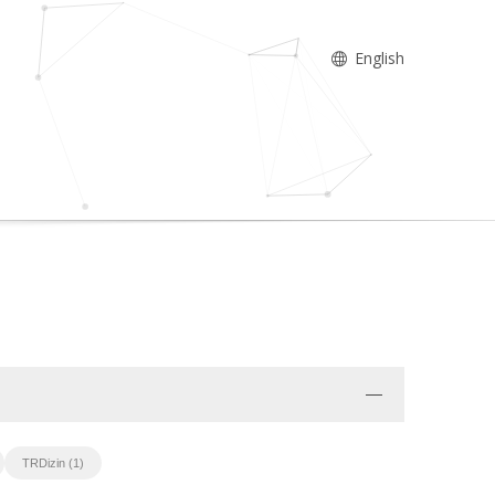
English
TRDizin (1)