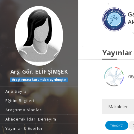
Ga
A
Yayınlar
Arş. Gör. ELİF ŞİMŞEK
Yay
Araştırmacı kurumdan ayrılmıştır
Ana Sayfa
Eğitim Bilgileri
Makaleler
Araştırma Alanları
Akademik İdari Deneyim
Tümü (3)
Yayınlar & Eserler