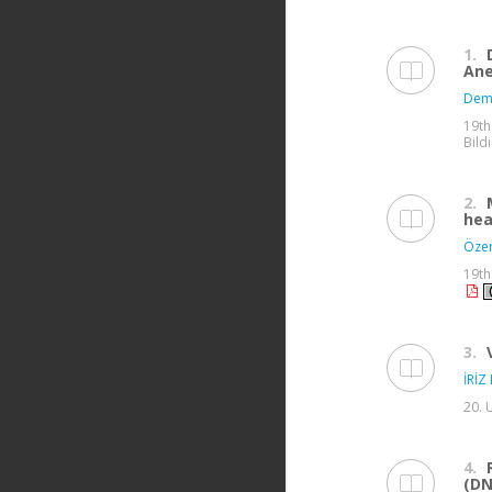
1.
Ane
Demi
19th
Bildi
2.
hea
Özer
19th
3.
İRİZ 
20. 
4.
(DN