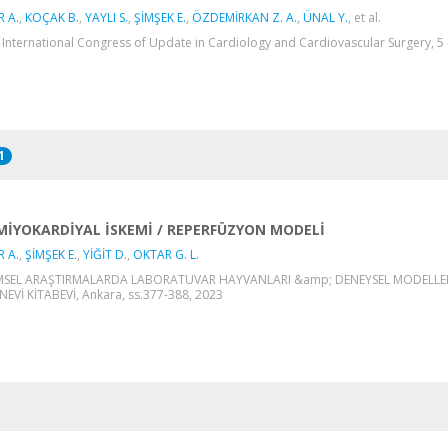
 A.
,
KOÇAK B.
,
YAYLI S.
,
ŞİMŞEK E.
,
ÖZDEMİRKAN Z. A.
,
ÜNAL Y.
, et al.
 International Congress of Update in Cardiology and Cardiovascular Surgery, 5 -
1
MİYOKARDİYAL İSKEMİ / REPERFÜZYON MODELİ
 A.
,
ŞİMŞEK E.
,
YİĞİT D.
,
OKTAR G. L.
İMSEL ARAŞTIRMALARDA LABORATUVAR HAYVANLARI &amp; DENEYSEL MODELLER, 
NEVİ KİTABEVİ, Ankara, ss.377-388, 2023