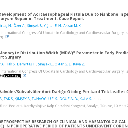
Development of Aortaesophageal Fistula Due to Fishbone Inge
urysm Repair in Treatment: Case Report
rtaş H.
,
Özer A.
,
Şimşek E.
,
Yiğiter E. N.
,
Akkan M. K.
 İnternational Congress Of Update In Cardiology and Cardiovascular Surgery, İsta
ri)
Monocyte Distribution Width (MDW)" Parameter in Early Predic
rt Surgery
 A.
,
Tak S.
,
Demirtaş H.
,
Şimşek E.
,
Oktar G. L.
,
Kaya Z.
 İnternational Congress Of Update In Cardiology and Cardiovascular Surgery, İstanb
Valvüler/Subvalvüler Aort Darlığı: Otolog Perikard Tek Leaflet 
E.
,
TAK S.
,
ŞİMŞEK E.
,
TUNAOĞLU F. S.
,
OĞUZ A. D.
,
KULA S.
, et al.
Ulusal Pediatrik Kardiyoloji ve Kalp Cerrahisi Kongresi, Antalya, Türkiye, 10 Mart 2
RETROSPECTIVE RESEARCH OF CLINICAL AND HAEMATOLOGICAL 
C) IN PERIOPERATIVE PERIOD OF PATIENTS UNDERWENT CORON