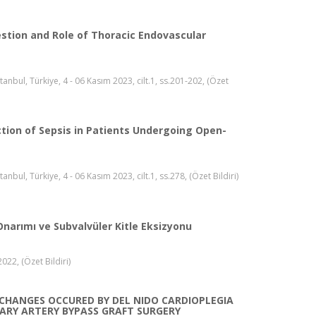
stion and Role of Thoracic Endovascular
nbul, Türkiye, 4 - 06 Kasım 2023, cilt.1, ss.201-202, (Özet
tion of Sepsis in Patients Undergoing Open-
ul, Türkiye, 4 - 06 Kasım 2023, cilt.1, ss.278, (Özet Bildiri)
Onarımı ve Subvalvüler Kitle Eksizyonu
022, (Özet Bildiri)
CHANGES OCCURED BY DEL NIDO CARDIOPLEGIA
ARY ARTERY BYPASS GRAFT SURGERY