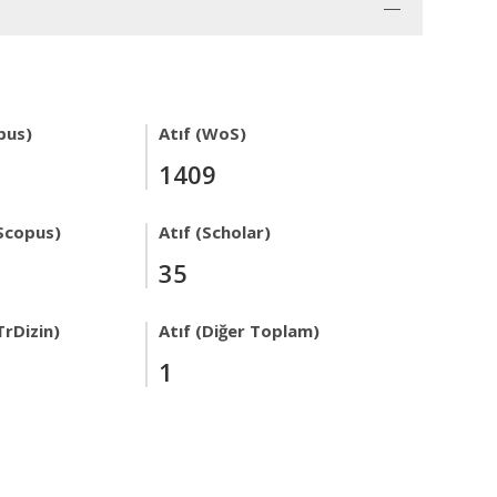
pus)
Atıf (WoS)
1409
Scopus)
Atıf (Scholar)
35
TrDizin)
Atıf (Diğer Toplam)
1