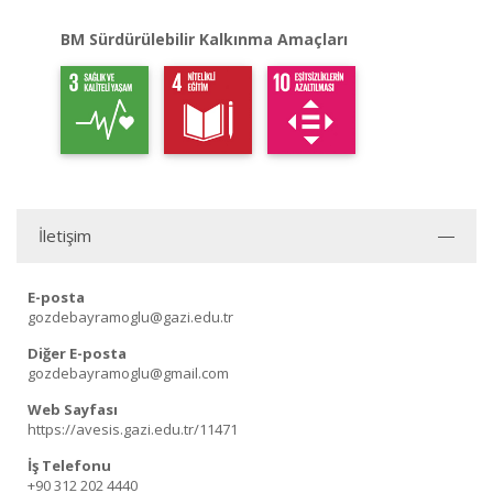
BM Sürdürülebilir Kalkınma Amaçları
İletişim
E-posta
gozdebayramoglu@gazi.edu.tr
Diğer E-posta
gozdebayramoglu@gmail.com
Web Sayfası
https://avesis.gazi.edu.tr/11471
İş Telefonu
+90 312 202 4440