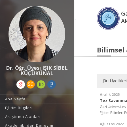
Ga
A
Bilimsel
Dr. Öğr. Üyesi IŞIK SİBEL
KÜÇÜKÜNAL
Jüri Üyelikler
Aralık 2025
Ana Sayfa
Tez Savunma
Gazi Üniversitesi
Eğitim Bilgileri
Eğitim Bilimleri
Araştırma Alanları
Ağustos 2022
Akademik İdari Deneyim