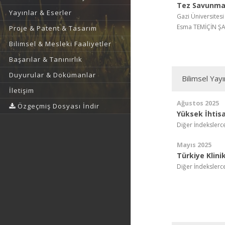
Tez Savunma 
Yayınlar & Eserler
Gazi Üniversitesi
Esma TEMİÇİN ŞA
Proje & Patent & Tasarım
Bilimsel & Mesleki Faaliyetler
Başarılar & Tanınırlık
Duyurular & Dokümanlar
Bilimsel Yay
İletişim
Ağustos 2025
Özgeçmiş Dosyası İndir
Yüksek İhtisa
Diğer İndekslerc
Mayıs 2025
Türkiye Klinik
Diğer İndekslerc