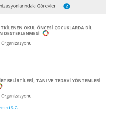
anizasyonlarındaki Görevler
2
TKİLENEN OKUL ÖNCESİ ÇOCUKLARDA DİL
İN DESTEKLENMESİ
t Organizasyonu
İR? BELİRTİLERİ, TANI VE TEDAVİ YÖNTEMLERİ
t Organizasyonu
mirci S. C.