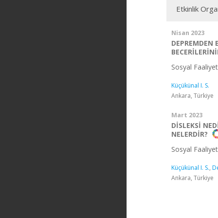
Etkinlik Org
Nisan 2023
DEPREMDEN E
BECERİLERİN
Sosyal Faaliye
Küçükünal I. S.
Ankara, Türkiye
Mart 2023
DİSLEKSİ NED
NELERDİR?
Sosyal Faaliye
Küçükünal I. S.
,
De
Ankara, Türkiye