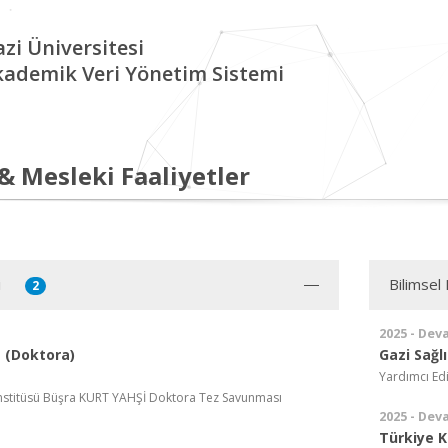
zi Üniversitesi
kademik Veri Yönetim Sistemi
 & Mesleki Faaliyetler
i
Bilimsel 
2
2025 - Dev
 (Doktora)
Gazi Sağlı
Yardımcı Ed
 Enstitüsü Büşra KURT YAHŞİ Doktora Tez Savunması
2025 - Dev
Türkiye Kl