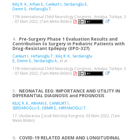
Kılıç R. K.
,
Arhan E.
,
Cankurt I.
,
Serdaroğlu E.
,
Demir E.
,
Hırfanoğlu T.
17th International Child Neurology Congress , Antalya, Türkiye, 3
- 07 Ekim 2022, (Tam Metin Bildiri)
4.
Pre-Surgery Phase 1 Evaluation Results and
Contribution to Surgery in Pediatric Patients with
Drug-Resistant Epilepsy (EPO-327)
Cankurt I.
,
Hırfanoğlu T.
,
Kılıç R. K.
,
Serdaroğlu
E.
,
Demir E.
,
Serdaroğlu A.
, et al.
17th International Child Neurology Congress , Antalya, Türkiye, 3
- 07 Ekim 2022, (Tam Metin Bildiri)
5.
NEONATAL EEG: IMPORTANCE AND UTILITY IN
DIFFERANTIAL DIAGNOSIS and PROGNOSIS
KILIÇ R. K.
,
ARHAN E.
,
CANKURT İ.
,
SERDAROĞLU E.
,
DEMİR E.
,
HIRFANOĞLU T.
17. Uluslararası Çocuk Nöroloji Kongresi, 03 Ekim 2022, (Tam
Metin Bildiri)
6.
COVID-19 RELATED ADEM AND LONGITUDINAL