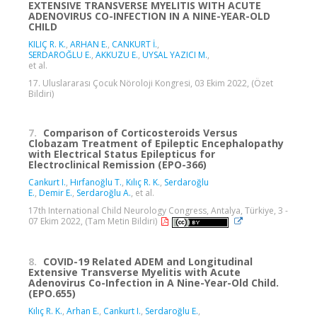
EXTENSIVE TRANSVERSE MYELITIS WITH ACUTE
ADENOVIRUS CO-INFECTION IN A NINE-YEAR-OLD
CHILD
KILIÇ R. K.
,
ARHAN E.
,
CANKURT İ.
,
SERDAROĞLU E.
,
AKKUZU E.
,
UYSAL YAZICI M.
,
et al.
17. Uluslararası Çocuk Nöroloji Kongresi, 03 Ekim 2022, (Özet
Bildiri)
7.
Comparison of Corticosteroids Versus
Clobazam Treatment of Epileptic Encephalopathy
with Electrical Status Epilepticus for
Electroclinical Remission (EPO-366)
Cankurt I.
,
Hırfanoğlu T.
,
Kılıç R. K.
,
Serdaroğlu
E.
,
Demir E.
,
Serdaroğlu A.
, et al.
17th International Child Neurology Congress, Antalya, Türkiye, 3 -
07 Ekim 2022, (Tam Metin Bildiri)
8.
COVID-19 Related ADEM and Longitudinal
Extensive Transverse Myelitis with Acute
Adenovirus Co-Infection in A Nine-Year-Old Child.
(EPO.655)
Kılıç R. K.
,
Arhan E.
,
Cankurt I.
,
Serdaroğlu E.
,