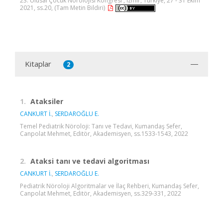
23. Ulusal Çocuk Nörolojisi Kongresi , İzmir, Türkiye, 27 - 31 Ekim
2021, ss.20, (Tam Metin Bildiri)
Kitaplar
2
1.
Ataksiler
CANKURT İ.
,
SERDAROĞLU E.
Temel Pediatrik Nöroloji: Tanı ve Tedavi, Kumandaş Sefer,
Canpolat Mehmet, Editör, Akademisyen, ss.1533-1543, 2022
2.
Ataksi tanı ve tedavi algoritması
CANKURT İ.
,
SERDAROĞLU E.
Pediatrik Nöroloji Algoritmalar ve İlaç Rehberi, Kumandaş Sefer,
Canpolat Mehmet, Editör, Akademisyen, ss.329-331, 2022