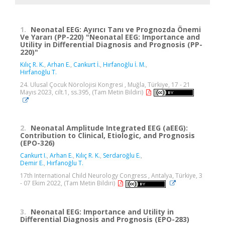
1.
Neonatal EEG: Ayırıcı Tanı ve Prognozda Önemi
Ve Yararı (PP-220) "Neonatal EEG: Importance and
Utility in Differential Diagnosis and Prognosis (PP-
220)"
Kılıç R. K.
,
Arhan E.
,
Cankurt İ.
,
Hırfanoğlu İ. M.
,
Hırfanoğlu T.
24. Ulusal Çocuk Nörolojisi Kongresi , Muğla, Türkiye, 17 - 21
Mayıs 2023, cilt.1, ss.395, (Tam Metin Bildiri)
2.
Neonatal Amplitude Integrated EEG (aEEG):
Contribution to Clinical, Etiologic, and Prognosis
(EPO-326)
Cankurt I.
,
Arhan E.
,
Kılıç R. K.
,
Serdaroğlu E.
,
Demir E.
,
Hırfanoğlu T.
17th International Child Neurology Congress , Antalya, Türkiye, 3
- 07 Ekim 2022, (Tam Metin Bildiri)
3.
Neonatal EEG: Importance and Utility in
Differential Diagnosis and Prognosis (EPO-283)