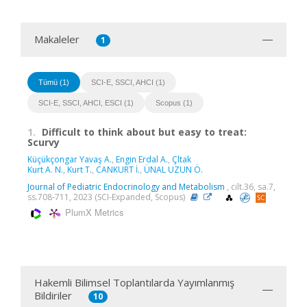
Makaleler
1
Tümü (1)
SCI-E, SSCI, AHCI (1)
SCI-E, SSCI, AHCI, ESCI (1)
Scopus (1)
1.
Difficult to think about but easy to treat:
Scurvy
Küçükçongar Yavaş A.
,
Engin Erdal A.
,
Çltak
Kurt A. N.
,
Kurt T.
,
CANKURT İ.
,
ÜNAL UZUN Ö.
Journal of Pediatric Endocrinology and Metabolism
, cilt.36, sa.7,
ss.708-711, 2023 (SCI-Expanded, Scopus)
PlumX Metrics
Hakemli Bilimsel Toplantılarda Yayımlanmış
Bildiriler
10