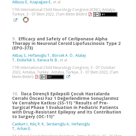
Akkuzu E.
,
Azapağası E.
, et al.
17th International Child Neurology Congress (ICNC), Antalya,
Türkiye, 3 - 07 Ekim 2022, (Tam Metin Bildiri)
9.
Efficacy and Safety of Cerliponase Alpha
Therapy in Neuronal Ceroid Lipofuscinosis Type 2
(EPO-373)
Akbaş S.
,
Hırfanoğlu T.
,
Börcek A. Ö.
,
Atalay
T.
,
Endürlük S.
,
Karaca N. B.
, et al.
17th International Child Neurology Congress, 3 - 07 October
2022, Antalya, Turkey , Antalya, Türkiye, 3 - 07 Ekim 2022, (Tam
Metin Bildiri)
10.
İlaca Dirençli Epilepsili Çocuk Hastalarda
Cerrahi Öncesi Faz 1 Değerlendirme Sonuçlarımız
Ve Cerrahiye Katkısı (SS-11) "Results of Pre-
Surgical Phase 1 Evaluation in Pediatric Patients
with Drug-Resistant Epilepsy and Its Contribution
to Surgery (OC-11)"
Cankurt I.
,
Kılıç R. K.
,
Serdaroğlu A.
,
Hırfanoğlu
T.
,
Arhan E.