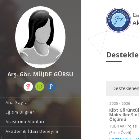
Ga
A
Destekle
Arş. Gör. MÜJDE GÜRSU
Desteklenen
Ana Sayfa
2025 - 2026
Kibt Görüntü
Eğitim Bilgileri
Maksiller Si
Ölçümü
Araştırma Alanları
TÜBİTAK Projesi 
Akademik İdari Deneyim
(Proje Özeti)