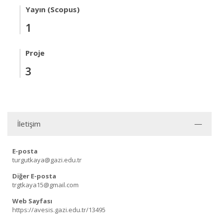
Yayın (Scopus)
1
Proje
3
İletişim
E-posta
turgutkaya@gazi.edu.tr
Diğer E-posta
trgtkaya15@gmail.com
Web Sayfası
https://avesis.gazi.edu.tr/13495