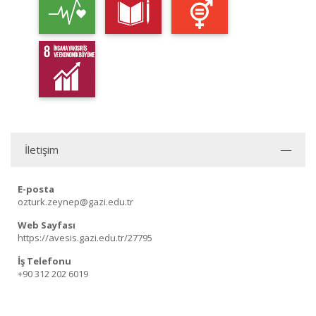
İletişim
E-posta
ozturk.zeynep@gazi.edu.tr
Web Sayfası
https://avesis.gazi.edu.tr/27795
İş Telefonu
+90 312 202 6019