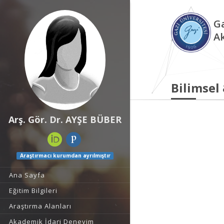
Ga
A
Bilimsel
Arş. Gör. Dr. AYŞE BÜBER
Araştırmacı kurumdan ayrılmıştır
Ana Sayfa
Eğitim Bilgileri
Araştırma Alanları
Akademik İdari Deneyim