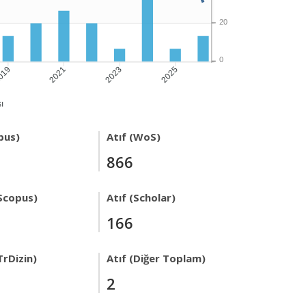
20
0
019
2021
2023
2025
ı
pus)
Atıf (WoS)
866
Scopus)
Atıf (Scholar)
166
TrDizin)
Atıf (Diğer Toplam)
2