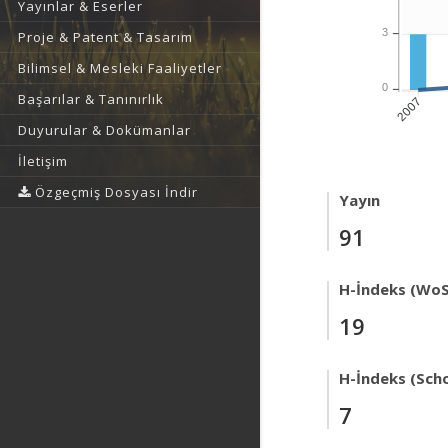
Yayınlar & Eserler
3
Proje & Patent & Tasarım
Bilimsel & Mesleki Faaliyetler
0
Başarılar & Tanınırlık
2007
Duyurular & Dokümanlar
İletişim
Özgeçmiş Dosyası İndir
Yayın
91
H-İndeks (WoS
19
H-İndeks (Scho
7