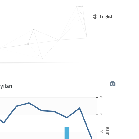
English
yıları
80
60
Atıf
40