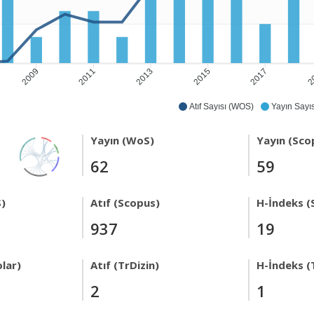
2009
2011
2013
2015
2017
2
Atıf Sayısı (WOS)
Yayın Sayıs
Yayın (WoS)
Yayın (Sco
62
59
)
Atıf (Scopus)
H-İndeks (
937
19
lar)
Atıf (TrDizin)
H-İndeks (
2
1