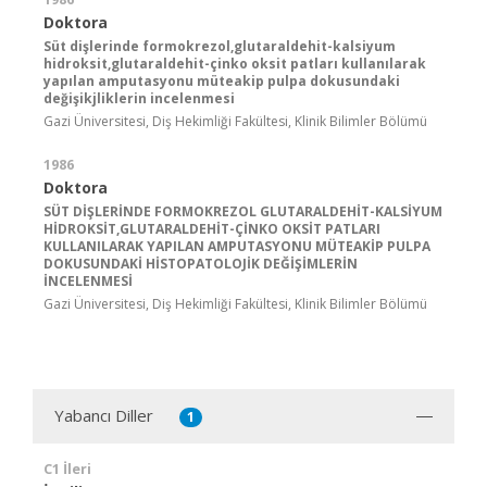
Doktora
Süt dişlerinde formokrezol,glutaraldehit-kalsiyum
hidroksit,glutaraldehit-çinko oksit patları kullanılarak
yapılan amputasyonu müteakip pulpa dokusundaki
değişikjliklerin incelenmesi
Gazi Üniversitesi, Diş Hekimliği Fakültesi, Klinik Bilimler Bölümü
1986
Doktora
SÜT DİŞLERİNDE FORMOKREZOL GLUTARALDEHİT-KALSİYUM
HİDROKSİT,GLUTARALDEHİT-ÇİNKO OKSİT PATLARI
KULLANILARAK YAPILAN AMPUTASYONU MÜTEAKİP PULPA
DOKUSUNDAKİ HİSTOPATOLOJİK DEĞİŞİMLERİN
İNCELENMESİ
Gazi Üniversitesi, Diş Hekimliği Fakültesi, Klinik Bilimler Bölümü
Yabancı Diller
1
C1 İleri