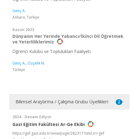
Genç A.
Ankara, Türkiye
Kasım 2023
Dünyanın Her Yerinde Yabancı/İkinci Dil Öğretmek
ve Yeterliliklerimiz
Öğrenci Kulübü ve Toplulukları Faaliyeti
Genç A.
,
Özçelik N.
Türkiye
Bilimsel Araştırma / Çalışma Grubu Üyelikleri
2
2024 - Devam Ediyor
Gazi Eğitim Fakültesi Ar-Ge Ekibi
https://gef.gazi.edu.tr/view/page/282317?siteUri=gef