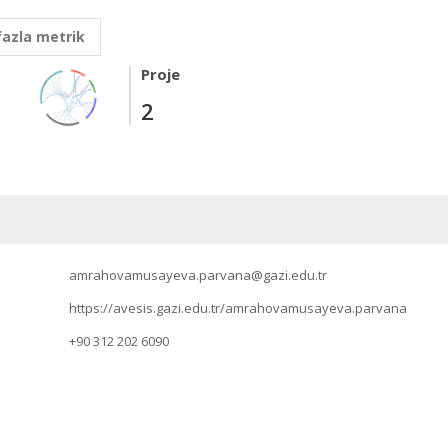
fazla metrik
Proje
2
amrahovamusayeva.parvana@gazi.edu.tr
https://avesis.gazi.edu.tr/amrahovamusayeva.parvana
+90 312 202 6090