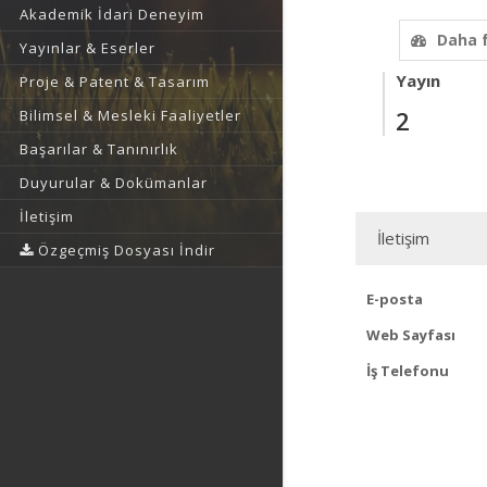
Akademik İdari Deneyim
Daha 
Yayınlar & Eserler
Yayın
Proje & Patent & Tasarım
2
Bilimsel & Mesleki Faaliyetler
Başarılar & Tanınırlık
Duyurular & Dokümanlar
İletişim
İletişim
Özgeçmiş Dosyası İndir
E-posta
Web Sayfası
İş Telefonu