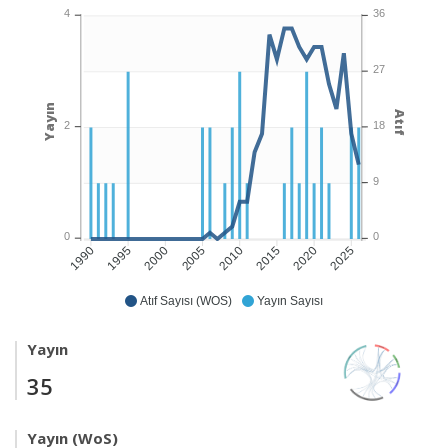
4
36
27
Yayın
Atıf
2
18
9
0
0
1995
2000
2005
2010
2015
2020
2025
1990
Atıf Sayısı (WOS)
Yayın Sayısı
Yayın
35
Yayın (WoS)