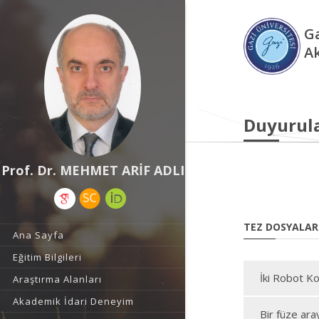
Ga
A
Duyurul
Prof. Dr. MEHMET ARİF ADLI
TEZ DOSYALAR
Ana Sayfa
Eğitim Bilgileri
İki Robot Ko
Araştırma Alanları
Akademik İdari Deneyim
Bir füze ara