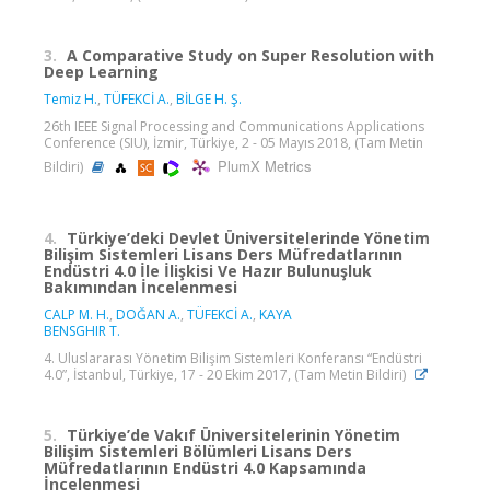
3.
A Comparative Study on Super Resolution with
Deep Learning
Temiz H.
,
TÜFEKCİ A.
,
BİLGE H. Ş.
26th IEEE Signal Processing and Communications Applications
Conference (SIU), İzmir, Türkiye, 2 - 05 Mayıs 2018, (Tam Metin
PlumX Metrics
Bildiri)
4.
Türkiye’deki Devlet Üniversitelerinde Yönetim
Bilişim Sistemleri Lisans Ders Müfredatlarının
Endüstri 4.0 İle İlişkisi Ve Hazır Bulunuşluk
Bakımından İncelenmesi
CALP M. H.
,
DOĞAN A.
,
TÜFEKCİ A.
,
KAYA
BENSGHIR T.
4. Uluslararası Yönetim Bilişim Sistemleri Konferansı “Endüstri
4.0”, İstanbul, Türkiye, 17 - 20 Ekim 2017, (Tam Metin Bildiri)
5.
Türkiye’de Vakıf Üniversitelerinin Yönetim
Bilişim Sistemleri Bölümleri Lisans Ders
Müfredatlarının Endüstri 4.0 Kapsamında
İncelenmesi