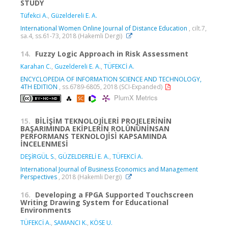
STUDY
Tüfekci A.
,
Güzeldereli E. A.
International Women Online Journal of Distance Education
, cilt.7,
sa.4, ss.61-73, 2018 (Hakemli Dergi)
14.
Fuzzy Logic Approach in Risk Assessment
Karahan C.
,
Guzeldereli E. A.
,
TÜFEKCİ A.
ENCYCLOPEDIA OF INFORMATION SCIENCE AND TECHNOLOGY,
4TH EDITION
, ss.6789-6805, 2018 (SCI-Expanded)
PlumX Metrics
15.
BİLİŞİM TEKNOLOJİLERİ PROJELERİNİN
BAŞARIMINDA EKİPLERİN ROLÜNÜNİNSAN
PERFORMANS TEKNOLOJİSİ KAPSAMINDA
İNCELENMESİ
DEŞİRGÜL S.
,
GÜZELDERELİ E. A.
,
TÜFEKCİ A.
International Journal of Business Economics and Management
Perspectives
, 2018 (Hakemli Dergi)
16.
Developing a FPGA Supported Touchscreen
Writing Drawing System for Educational
Environments
TÜFEKCİ A.
,
SAMANCI K.
,
KÖSE U.