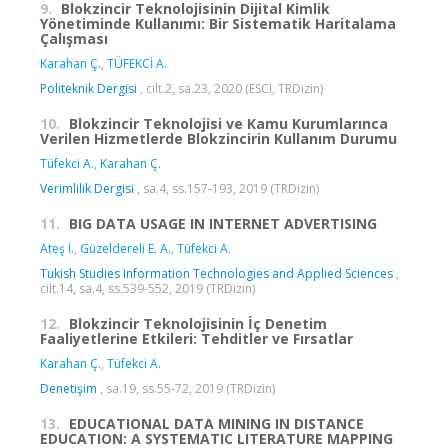
9.
Blokzincir Teknolojisinin Dijital Kimlik
Yönetiminde Kullanımı: Bir Sistematik Haritalama
Çalışması
Karahan Ç.
,
TÜFEKCİ A.
Politeknik Dergisi
, cilt.2, sa.23, 2020 (ESCI, TRDizin)
10.
Blokzincir Teknolojisi ve Kamu Kurumlarınca
Verilen Hizmetlerde Blokzincirin Kullanım Durumu
Tüfekci A.
,
Karahan Ç.
Verimlilik Dergisi
, sa.4, ss.157-193, 2019 (TRDizin)
11.
BIG DATA USAGE IN INTERNET ADVERTISING
Ateş İ.
,
Güzeldereli E. A.
,
Tüfekci A.
Tukish Studies Information Technologies and Applied Sciences
,
cilt.14, sa.4, ss.539-552, 2019 (TRDizin)
12.
Blokzincir Teknolojisinin İç Denetim
Faaliyetlerine Etkileri: Tehditler ve Fırsatlar
Karahan Ç.
,
Tüfekci A.
Denetişim
, sa.19, ss.55-72, 2019 (TRDizin)
13.
EDUCATIONAL DATA MINING IN DISTANCE
EDUCATION: A SYSTEMATIC LITERATURE MAPPING