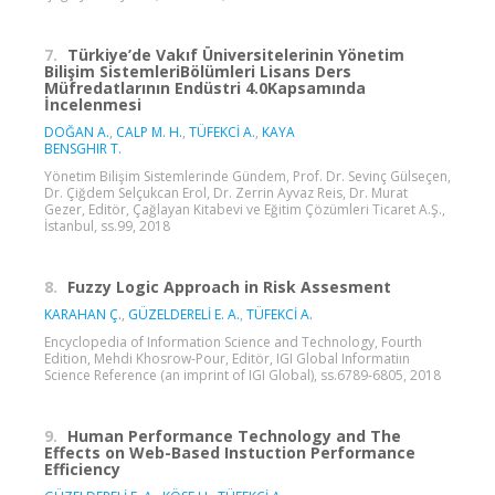
7.
Türkiye’de Vakıf Üniversitelerinin Yönetim
Bilişim SistemleriBölümleri Lisans Ders
Müfredatlarının Endüstri 4.0Kapsamında
İncelenmesi
DOĞAN A.
,
CALP M. H.
,
TÜFEKCİ A.
,
KAYA
BENSGHIR T.
Yönetim Bilişim Sistemlerinde Gündem, Prof. Dr. Sevinç Gülseçen,
Dr. Çiğdem Selçukcan Erol, Dr. Zerrin Ayvaz Reis, Dr. Murat
Gezer, Editör, Çağlayan Kitabevi ve Eğitim Çözümleri Ticaret A.Ş.,
İstanbul, ss.99, 2018
8.
Fuzzy Logic Approach in Risk Assesment
KARAHAN Ç.
,
GÜZELDERELİ E. A.
,
TÜFEKCİ A.
Encyclopedia of Information Science and Technology, Fourth
Edition, Mehdi Khosrow-Pour, Editör, IGI Global Informatiın
Science Reference (an imprint of IGI Global), ss.6789-6805, 2018
9.
Human Performance Technology and The
Effects on Web-Based Instuction Performance
Efficiency