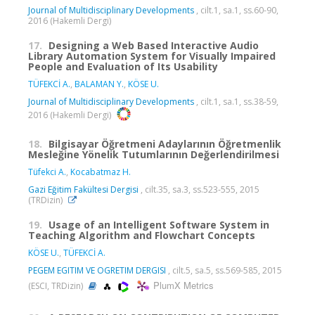
Journal of Multidisciplinary Developments
, cilt.1, sa.1, ss.60-90,
2016 (Hakemli Dergi)
17.
Designing a Web Based Interactive Audio
Library Automation System for Visually Impaired
People and Evaluation of Its Usability
TÜFEKCİ A.
,
BALAMAN Y.
,
KÖSE U.
Journal of Multidisciplinary Developments
, cilt.1, sa.1, ss.38-59,
2016 (Hakemli Dergi)
18.
Bilgisayar Öğretmeni Adaylarının Öğretmenlik
Mesleğine Yönelik Tutumlarının Değerlendirilmesi
Tüfekci A.
,
Kocabatmaz H.
Gazi Eğitim Fakültesi Dergisi
, cilt.35, sa.3, ss.523-555, 2015
(TRDizin)
19.
Usage of an Intelligent Software System in
Teaching Algorithm and Flowchart Concepts
KÖSE U.
,
TÜFEKCİ A.
PEGEM EGITIM VE OGRETIM DERGISI
, cilt.5, sa.5, ss.569-585, 2015
PlumX Metrics
(ESCI, TRDizin)