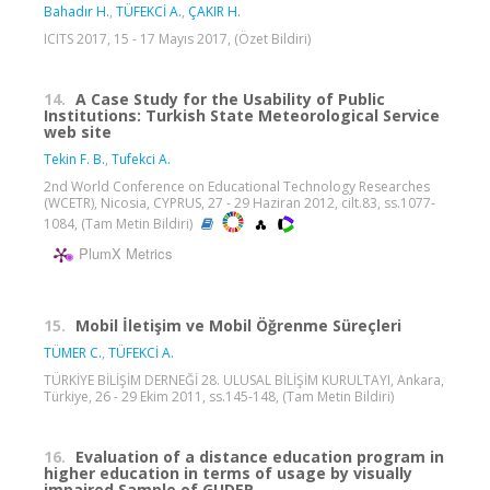
Bahadır H.
,
TÜFEKCİ A.
,
ÇAKIR H.
ICITS 2017, 15 - 17 Mayıs 2017, (Özet Bildiri)
14.
A Case Study for the Usability of Public
Institutions: Turkish State Meteorological Service
web site
Tekin F. B.
,
Tufekci A.
2nd World Conference on Educational Technology Researches
(WCETR), Nicosia, CYPRUS, 27 - 29 Haziran 2012, cilt.83, ss.1077-
1084, (Tam Metin Bildiri)
PlumX Metrics
15.
Mobil İletişim ve Mobil Öğrenme Süreçleri
TÜMER C.
,
TÜFEKCİ A.
TÜRKİYE BİLİŞİM DERNEĞİ 28. ULUSAL BİLİŞİM KURULTAYI, Ankara,
Türkiye, 26 - 29 Ekim 2011, ss.145-148, (Tam Metin Bildiri)
16.
Evaluation of a distance education program in
higher education in terms of usage by visually
impaired Sample of GUDEP