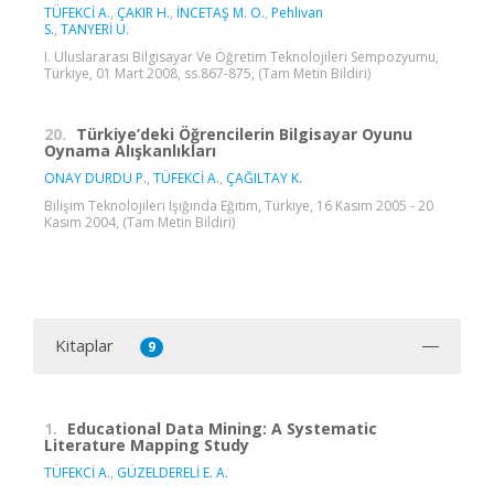
TÜFEKCİ A.
,
ÇAKIR H.
,
İNCETAŞ M. O.
,
Pehlivan
S.
,
TANYERİ U.
I. Uluslararası Bilgisayar Ve Öğretim Teknolojileri Sempozyumu,
Türkiye, 01 Mart 2008, ss.867-875, (Tam Metin Bildiri)
20.
Türkiye’deki Öğrencilerin Bilgisayar Oyunu
Oynama Alışkanlıkları
ONAY DURDU P.
,
TÜFEKCİ A.
,
ÇAĞILTAY K.
Bilişim Teknolojileri Işığında Eğitim, Türkiye, 16 Kasım 2005 - 20
Kasım 2004, (Tam Metin Bildiri)
Kitaplar
9
1.
Educational Data Mining: A Systematic
Literature Mapping Study
TÜFEKCİ A.
,
GÜZELDERELİ E. A.