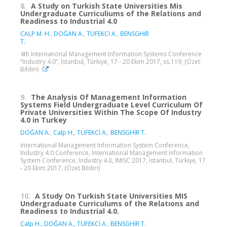
8.
A Study on Turkish State Universities Mis
Undergraduate Curriculiums of the Relations and
Readiness to Industrial 4.0
CALP M. H.
,
DOĞAN A.
,
TÜFEKCİ A.
,
BENSGHİR
T.
4th International Management Information Systems Conference
“Industry 4.0”, İstanbul, Türkiye, 17 - 20 Ekim 2017, ss.119, (Özet
Bildiri)
9.
The Analysis Of Management Information
Systems Field Undergraduate Level Curriculum Of
Private Universities Within The Scope Of Industry
4.0 in Turkey
DOĞAN A.
,
Calp H.
,
TÜFEKCİ A.
,
BENSGHİR T.
International Management Information System Conference,
Industry 4.0 Conference, International Management Information
System Conference, Industry 4.0, IMISC 2017, İstanbul, Türkiye, 17
- 20 Ekim 2017, (Özet Bildiri)
10.
A Study On Turkish State Universities MIS
Undergraduate Curriculums of the Relatıons and
Readiness to Industrial 4.0.
Calp H.
,
DOĞAN A.
,
TÜFEKCİ A.
,
BENSGHİR T.