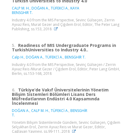
Turkish Universities to Industry 4.0
CALP M. H.
,
DOĞAN A.
,
TÜFEKCİ A.
,
KAYA
BENSGHIR T.
Industry 4.0 from the MIS Perspective, Sevinc Gülseçen, Zerrin
Ayvaz Reis, Murat Gezer and Çiğdem Erol, Editör, The Peter Lang
Publishing, ss.153, 2018
5.
Readiness of MIS Undergraduate Programs in
TurkishUniversities to Industry 4.0..
Calp H.
,
DOĞAN A.
,
TÜFEKCİ A.
,
BENSGHİR T.
Industry 4.0 from the MIS Perspective, Sevinç Gülseçen / Zerrin
Ayvaz Reis /Murat Gezer / Çiğdem Erol, Editör, Peter Lang GmbH,
Berlin, ss.153-168, 2018
6.
Türkiye’de Vakıf Üniversitelerinin Yönetim
Bilişim Sistemleri Bölümleri Lisans Ders
Müfredatlarının Endüstri 4.0 Kapsamında
İncelenmesi
DOĞAN A.
,
CALP M. H.
,
TÜFEKCİ A.
,
BENSGHİR
T.
Yönetim Bilişim Sistemlerinde Gündem, Sevinc Gülseçen, Çiğdem
Selçukhan Erol, Zerrin Ayvaz Reis ve Murat Gezer, Editör,
Çağlayan Yayınevi, ss.99-111, 2018