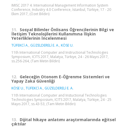
IMISC 2017 4. International Management Information System
Conference, Industry 4.0 Conference, İstanbul, Türkiye, 17 - 20
Ekim 2017, (Özet Bildiri)
11.
Sosyal Bilimler Önlisans Öğrencilerinin Bilgi ve
İletişim Teknolojilerini Kullanımına İlişkin
Yeterliklerinin İncelenmesi
TÜFEKCİ A.
,
GÜZELDERELİ E. A.
,
KÖSE U.
11th International Computer and Instructional Technologies
Symposium, ICITS 2017, Malatya, Türkiye, 24 - 26 Mayıs 2017,
ss.256-264, (Tam Metin Bildiri)
12.
Geleceğin Otonom E-Öğrenme Sistemleri ve
Yapay Zaka Güvenliği
KÖSE U.
,
TÜFEKCİ A.
,
GÜZELDERELİ E. A.
11th International Computer and Instuctional Technologies
Technologies Symposium, ICITS 2017, Malatya, Türkiye, 24 - 25
Mayıs 2017, ss.43-53, (Tam Metin Bildiri)
13.
Dijital hikaye anlatımı araştırmalarında eğitsel
çıktılar