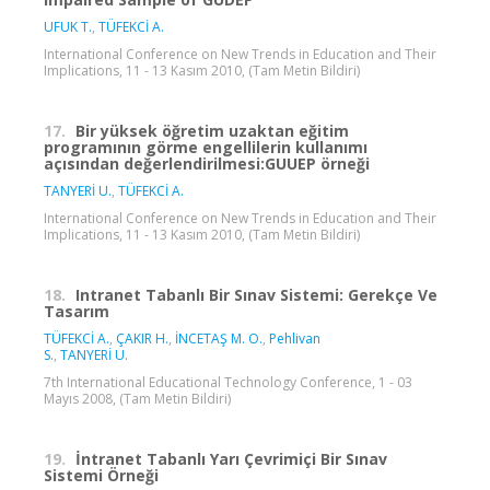
UFUK T.
,
TÜFEKCİ A.
International Conference on New Trends in Education and Their
Implications, 11 - 13 Kasım 2010, (Tam Metin Bildiri)
17.
Bir yüksek öğretim uzaktan eğitim
programının görme engellilerin kullanımı
açısından değerlendirilmesi:GUUEP örneği
TANYERİ U.
,
TÜFEKCİ A.
International Conference on New Trends in Education and Their
Implications, 11 - 13 Kasım 2010, (Tam Metin Bildiri)
18.
Intranet Tabanlı Bir Sınav Sistemi: Gerekçe Ve
Tasarım
TÜFEKCİ A.
,
ÇAKIR H.
,
İNCETAŞ M. O.
,
Pehlivan
S.
,
TANYERİ U.
7th International Educational Technology Conference, 1 - 03
Mayıs 2008, (Tam Metin Bildiri)
19.
İntranet Tabanlı Yarı Çevrimiçi Bir Sınav
Sistemi Örneği