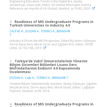
Engineering Education Trends in the Digital Era, Şeyda
SerdarAsan, Erkan Işıklı, Editör, IGI Global Informatiın Science
Reference (an imprint of IGI Global), İstanbul, ss.70-82, 2020
2.
Readiness of MIS Undergraduate Programs in
Turkish Universities to Industry 4.0
CALP M. H.
,
DOĞAN A.
,
TÜFEKCİ A.
,
BENSGHİR
T.
Industry 4.0 from the MIS Perspective, Edited By Sevinc Gülseçen,
Zerrin Ayvaz Reis, Murat Gezer and Çiğdem Erol, Editör, PETER
LANG, ss.153-168, 2019
3.
Türkiye’de Vakıf Üniversitelerinin Yönetim
Bilişim Sistemleri Bölümleri Lisans Ders
Müfredatlarının Endüstri 4.0 Kapsamında
İncelenmesi
DOĞAN A.
,
Calp H.
,
TÜFEKCİ A.
,
BENSGHİR T.
Yönetim Bilişim Sistemlerinde Gündem, Sevinç Gülseçen, Çiğdem
Selçukcan Erol, Zerrin ayyaz Reis, Murat Gezer, Editör, Çağlayan
Yayınevi, İstanbul, ss.99, 2018
4.
Readiness of MIS Undergraduate Programs in