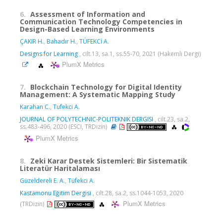
6.
Assessment of Information and
Communication Technology Competencies in
Design-Based Learning Environments
ÇAKIR H.
,
Bahadır H.
,
TÜFEKCİ A.
Designs for Learning
, cilt.13, sa.1, ss.55-70, 2021 (Hakemli Dergi)
PlumX Metrics
7.
Blockchain Technology for Digital Identity
Management: A Systematic Mapping Study
Karahan C.
,
Tufekci A.
JOURNAL OF POLYTECHNIC-POLITEKNIK DERGISI
, cilt.23, sa.2,
ss.483-496, 2020 (ESCI, TRDizin)
PlumX Metrics
8.
Zeki Karar Destek Sistemleri: Bir Sistematik
Literatür Haritalaması
Güzeldereli E. A.
,
Tüfekci A.
Kastamonu Eğitim Dergisi
, cilt.28, sa.2, ss.1044-1053, 2020
PlumX Metrics
(TRDizin)