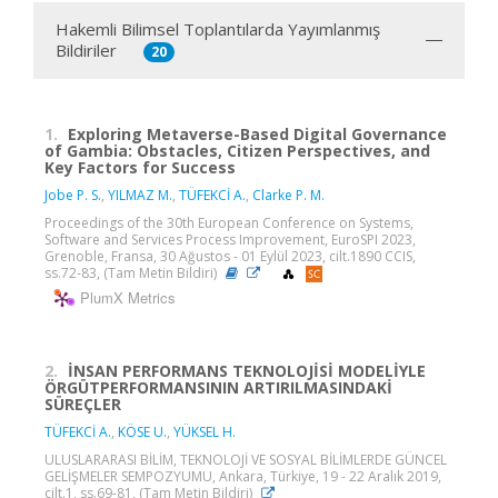
Hakemli Bilimsel Toplantılarda Yayımlanmış
Bildiriler
20
1.
Exploring Metaverse-Based Digital Governance
of Gambia: Obstacles, Citizen Perspectives, and
Key Factors for Success
Jobe P. S.
,
YILMAZ M.
,
TÜFEKCİ A.
,
Clarke P. M.
Proceedings of the 30th European Conference on Systems,
Software and Services Process Improvement, EuroSPI 2023,
Grenoble, Fransa, 30 Ağustos - 01 Eylül 2023, cilt.1890 CCIS,
ss.72-83, (Tam Metin Bildiri)
PlumX Metrics
2.
İNSAN PERFORMANS TEKNOLOJİSİ MODELİYLE
ÖRGÜTPERFORMANSININ ARTIRILMASINDAKİ
SÜREÇLER
TÜFEKCİ A.
,
KÖSE U.
,
YÜKSEL H.
ULUSLARARASI BİLİM, TEKNOLOJİ VE SOSYAL BİLİMLERDE GÜNCEL
GELİŞMELER SEMPOZYUMU, Ankara, Türkiye, 19 - 22 Aralık 2019,
cilt.1, ss.69-81, (Tam Metin Bildiri)