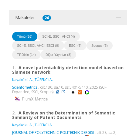
Makaleler
26
Tümü (26)
SCI-E, SSCI, AHCI (4)
SCI-E, SSCI, AHCI, ESCI (9)
ESCI (5)
Scopus (3)
TRDizin (14)
Diğer Yayınlar (8)
1.
A novel patentability detection model based on
Siamese network
Kayakökü A.
,
TÜFEKCİ A.
Scientometrics
, cilt.130, sa.10, ss.5401-5440, 2025 (SCI-
Expanded, SSCI, Scopus)
PlumX Metrics
2.
A Review on the Determination of Semantic
Similarity of Patent Documents
Kayakoku A.
,
TÜFEKCİ A.
JOURNAL OF POLYTECHNIC-POLITEKNIK DERGISI
, cilt.28, sa.2,