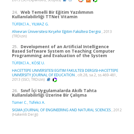
24.
Web Temelli Bir Eğitim Yazılımının
Kullanılabilirliği TTNet Vitamin
TÜFEKCİ A.
,
YILMAZ G.
Ahievran Üniversitesi Kırşehir Eğitim Fakültesi Dergisi
, 2013
(TRDizin)
25.
Development of an Artificial Intelligence
Based Software System on Teaching Computer
Programming and Evaluation of the System
TÜFEKCİ A.
,
KÖSE U.
HACETTEPE UNIVERSITESI EGITIM FAKULTESI DERGISI-HACETTEPE
UNIVERSITY JOURNAL OF EDUCATION
, cilt.28, sa.2, ss.469-481,
2013 (SSCI, TRDizin)
26.
Sınıf İçi Uygulamalarda Akıllı Tahta
Kullanılabilirliği Üzerine Bir Çalışma
Tümer C.
,
Tüfekci A.
SIGMA JOURNAL OF ENGINEERING AND NATURAL SCIENCES
, 2012
(Hakemli Dergi)