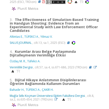
2025 (ESCI, TRDizin)
PlumX Metrics
3.
The Effectiveness of Simulation-Based Training
in Handgun Shooting: Evidence from an
Experimental Study with Law Enforcement Officer
Candidates
Altintas E.
,
TÜFEKCİ A.
,
Yilmaz V.
SALUS JOURNAL
, cilt.13, sa.1, 2025 (ESCI)
4.
Kurumlar Arası Belge Paylaşımında
Dijitalleşmenin Verimliliğe Etkisi
Özdaş M. R.
,
Tüfekci A.
Verimlilik Dergisi
, cilt.57, sa.4, ss.671-686, 2023 (TRDizin)
5.
Dijital Hikaye Anlatımının Disiplinlerarası
Öğretim Bağlamında Kullanım Durumları
Bahadır H.
,
TÜFEKCİ A.
,
ÇAKIR H.
Muğla Sıtkı Koçman Üniversitesi Eğitim Fakültesi Dergisi
, cilt.8,
sa.2, ss.635-654, 2021 (TRDizin)
PlumX Metrics