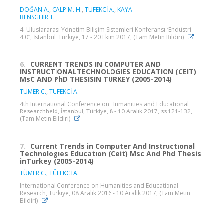
DOĞAN A.
,
CALP M. H.
,
TÜFEKCİ A.
,
KAYA
BENSGHIR T.
4. Uluslararası Yönetim Bilişim Sistemleri Konferansı “Endüstri
4.0”, İstanbul, Türkiye, 17 - 20 Ekim 2017, (Tam Metin Bildiri)
6.
CURRENT TRENDS IN COMPUTER AND
INSTRUCTIONALTECHNOLOGIES EDUCATION (CEIT)
MsC AND PhD THESISIN TURKEY (2005-2014)
TÜMER C.
,
TÜFEKCİ A.
4th International Conference on Humanities and Educational
Researchheld, İstanbul, Türkiye, 8 - 10 Aralık 2017, ss.121-132,
(Tam Metin Bildiri)
7.
Current Trends in Computer And Instructıonal
Technologıes Educatıon (Ceit) Msc And Phd Thesis
inTurkey (2005-2014)
TÜMER C.
,
TÜFEKCİ A.
International Conference on Humanities and Educational
Research, Türkiye, 08 Aralık 2016 - 10 Aralık 2017, (Tam Metin
Bildiri)