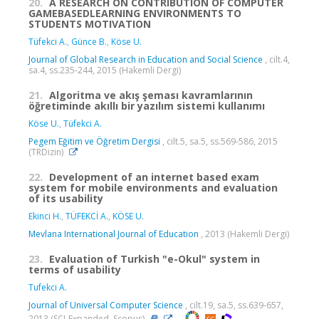
20.
A RESEARCH ON CONTRIBUTION OF COMPUTER
GAMEBASEDLEARNING ENVIRONMENTS TO
STUDENTS MOTIVATION
Tüfekci A.
,
Günce B.
,
Köse U.
Journal of Global Research in Education and Social Science
, cilt.4,
sa.4, ss.235-244, 2015 (Hakemli Dergi)
21.
Algoritma ve akış şeması kavramlarının
öğretiminde akıllı bir yazılım sistemi kullanımı
Köse U.
,
Tüfekci A.
Pegem Eğitim ve Öğretim Dergisi
, cilt.5, sa.5, ss.569-586, 2015
(TRDizin)
22.
Development of an internet based exam
system for mobile environments and evaluation
of its usability
Ekinci H.
,
TÜFEKCİ A.
,
KÖSE U.
Mevlana International Journal of Education
, 2013 (Hakemli Dergi)
23.
Evaluation of Turkish "e-Okul" system in
terms of usability
Tufekci A.
Journal of Universal Computer Science
, cilt.19, sa.5, ss.639-657,
2013 (SCI-Expanded, Scopus)