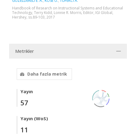
GÜZELDERELİ E. A.
,
KÖSE U.
,
TÜFEKCİ A.
Handbook of Research on Instructional Systems and Educational
Technology, Terry Kidd, Lonnie R. Morris, Editör, IGI Global,
Hershey, ss.89-103, 2017
Metrikler
Daha fazla metrik
Yayın
57
Yayın (WoS)
11