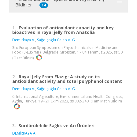
Bildiriler
14
1.
Evaluation of antioxidant capacity and key
bioactives in royal jelly from Anatolia
Demirkaya A.
,
Sağdıçoğlu Celep A. G.
3rd European Symposium on Phytochemicals in Medicine and
Food (3-EuSPMF), Belgrade, Sırbistan, 1 - 04 Temmuz 2025, ss.50,
(Özet Bildiri)
2.
Royal Jelly From Elazıg: A study on its
antioxidant activity and total polyphenol content
Demirkaya A.
,
Sağdıçoğlu Celep A. G.
6. International Agriculture, Environmental and Health Congress,
Aydın, Türkiye, 19 - 21 Ekim 2023, ss.332-340, (Tam Metin Bildiri)
3.
Sürdürülebilir Sağlık ve Arı Ürünleri
DEMİRKAYA A.