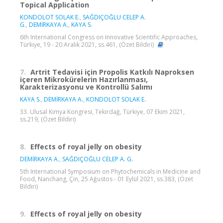
Topical Application
KONDOLOT SOLAK E.
,
SAĞDIÇOĞLU CELEP A.
G.
,
DEMİRKAYA A.
,
KAYA S.
6th International Congress on Innovative Scientific Approaches,
Türkiye, 19 - 20 Aralık 2021, ss.461, (Özet Bildiri)
7.
Artrit Tedavisi için Propolis Katkılı Naproksen
içeren Mikrokürelerin Hazırlanması,
Karakterizasyonu ve Kontrollü Salımı
KAYA S.
,
DEMİRKAYA A.
,
KONDOLOT SOLAK E.
33. Ulusal Kimya Kongresi, Tekirdağ, Türkiye, 07 Ekim 2021,
ss.219, (Özet Bildiri)
8.
Effects of royal jelly on obesity
DEMİRKAYA A.
,
SAĞDIÇOĞLU CELEP A. G.
5th International Symposium on Phytochemicals in Medicine and
Food, Nanchang, Çin, 25 Ağustos - 01 Eylül 2021, ss.383, (Özet
Bildiri)
9.
Effects of royal jelly on obesity