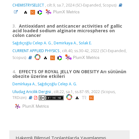
CHEMISTRYSELECT
, cilt.9, sa.7, 2024 (SCI-Expanded, Scopus)
PlumX Metrics
3.
Antioxidant and anticancer activities of gallic
acid loaded sodium alginate microspheres on
colon cancer
Sağdıçoğlu Celep A. G.
,
Demirkaya A.
,
Solak E.
CURRENT APPLIED PHYSICS
, cilt.40, ss.30-42, 2022 (SCI-Expanded,
PlumX Metrics
Scopus)
4.
EFFECTS OF ROYAL JELLY ON OBESITY Arı sütünün
obezite üzerine etkileri
Demi̇rkaya A.
,
Sağdıçoğlu Celep A. G.
Uludag Aricilik Dergisi
, cilt.22, sa.1, ss.87-95, 2022 (Scopus,
TRDizin)
PlumX Metrics
Hakemli Bilimsel Toplantılarda Yayımlanmış