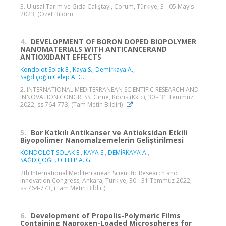
3. Ulusal Tarım ve Gıda Çalıştayı, Çorum, Türkiye, 3 - 05 Mayıs
2023, (Özet Bildiri)
4.
DEVELOPMENT OF BORON DOPED BIOPOLYMER
NANOMATERIALS WITH ANTICANCERAND
ANTIOXIDANT EFFECTS
Kondolot Solak E.
,
Kaya S.
,
Demirkaya A.
,
Sağdıçoğlu Celep A. G.
2. INTERNATIONAL MEDITERRANEAN SCIENTIFIC RESEARCH AND
INNOVATION CONGRESS, Girne, Kıbrıs (Kktc), 30 - 31 Temmuz
2022, ss.764-773, (Tam Metin Bildiri)
5.
Bor Katkılı Antikanser ve Antioksidan Etkili
Biyopolimer Nanomalzemelerin Geliştirilmesi
KONDOLOT SOLAK E.
,
KAYA S.
,
DEMİRKAYA A.
,
SAĞDIÇOĞLU CELEP A. G.
2th International Mediterranean Scientific Research and
Innovation Congress, Ankara, Türkiye, 30 - 31 Temmuz 2022,
ss.764-773, (Tam Metin Bildiri)
6.
Development of Propolis-Polymeric Films
Containing Naproxen-Loaded Microspheres for