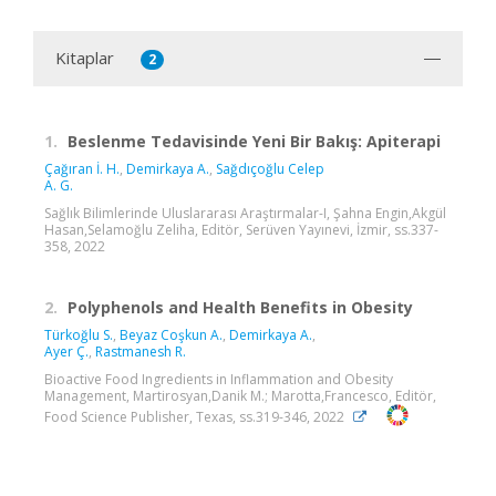
Kitaplar
2
1.
Beslenme Tedavisinde Yeni Bir Bakış: Apiterapi
Çağıran İ. H.
,
Demirkaya A.
,
Sağdıçoğlu Celep
A. G.
Sağlık Bilimlerinde Uluslararası Araştırmalar-I, Şahna Engin,Akgül
Hasan,Selamoğlu Zeliha, Editör, Serüven Yayınevi, İzmir, ss.337-
358, 2022
2.
Polyphenols and Health Benefits in Obesity
Türkoğlu S.
,
Beyaz Coşkun A.
,
Demirkaya A.
,
Ayer Ç.
,
Rastmanesh R.
Bioactive Food Ingredients in Inflammation and Obesity
Management, Martirosyan,Danik M.; Marotta,Francesco, Editör,
Food Science Publisher, Texas, ss.319-346, 2022