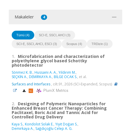
Makaleler
4
Tümü (4)
SCI-E, SSCI, AHCI (3)
SCI-E, SSCI, AHCI, ESCI (3)
Scopus (4)
TRDizin (1)
1.
Microfabrication and characterization of
polyethylene glycol based Schottky
photodetector
Sönmez K. B.
,
Hussaini A. A.
,
Yıldırım M.
,
SEÇKİN A.
,
DEMİRKAYA A.
,
BİLGE OCAK S.
, et al.
Surfaces and Interfaces
, cilt.91, 2026 (SCI-Expanded, Scopus)
PlumX Metrics
2.
Designing of Polymeric Nanoparticles for
Enhanced Breast Cancer Therapy: Combining
Paclitaxel, Boric Acid and Tannic Acid for
Controlled Drug Delivery
Kaya S.
,
Kondolot Solak E.
,
Yiyit Doğan S.
,
Demirkaya A.
,
Sağdıçoğlu Celep A. G.