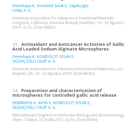
Demirkaya A.
,
Kondolot Solak E.
,
Sağdıçoğlu
Celep A. G.
American Association for Advances in Functional Materials
Congress, California, Amerika Birleşik Devletleri, 19 - 22 Ağustos
2019, ss.75, (Özet Bildiri)
13.
Antioxidant and Anticancer Activities of Gallic
Acid Loaded Sodium Alginate Microspheres
Demirkaya A.
,
KONDOLOT SOLAK E.
,
SAĞDIÇOĞLU CELEP A. G.
American Association for Advances in Functional Materials, Los-
Angeles, Şili, 19 - 22 Ağustos 2019, (Özet Bildiri)
14.
Preparation and characterization of
microspheres for controlled gallic acid release
DEMİRKAYA A.
,
KAYA S.
,
KONDOLOT SOLAK E.
,
SAĞDIÇOĞLU CELEP A. G.
International Congress on Molecular Biology and Biotechnology,
Afyon, Türkiye, 22 Aralık 2017, ss.56, (Özet Bildiri)