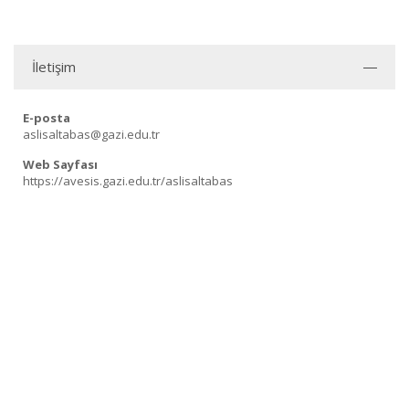
İletişim
E-posta
aslisaltabas@gazi.edu.tr
Web Sayfası
https://avesis.gazi.edu.tr/aslisaltabas