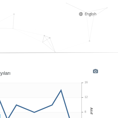
English
yıları
16
12
Atıf
8