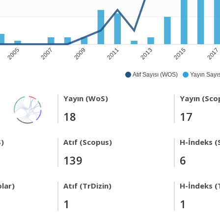
2005
2007
2009
2011
2013
2015
201
Atıf Sayısı (WOS)
Yayın Sayıs
Yayın (WoS)
Yayın (Sco
18
17
)
Atıf (Scopus)
H-İndeks (
139
6
lar)
Atıf (TrDizin)
H-İndeks (
1
1