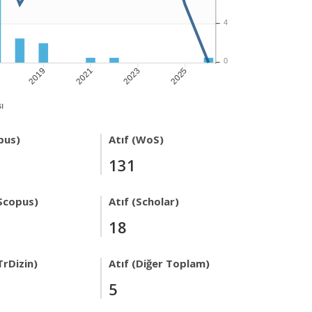
4
0
7
2019
2021
2023
2025
ı
pus)
Atıf (WoS)
131
Scopus)
Atıf (Scholar)
18
TrDizin)
Atıf (Diğer Toplam)
5