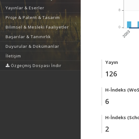
Yayınlar & Eserler
8
Proje & Patent & Tasarım
Bilimsel & Mesleki Faaliyetler
0
2003
Başarılar & Tanınırlık
Duyurular & Dokümanlar
İletişim
Yayın
Özgeçmiş Dosyası İndir
126
H-İndeks (WoS
6
H-İndeks (Scho
2