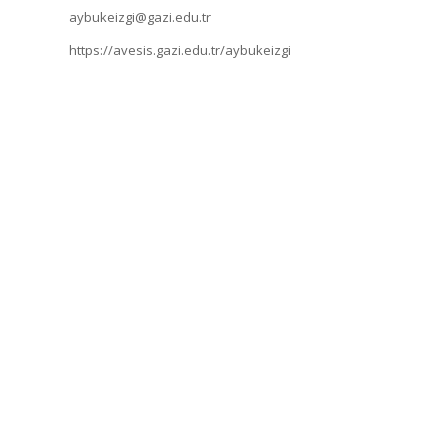
aybukeizgi@gazi.edu.tr
https://avesis.gazi.edu.tr/aybukeizgi