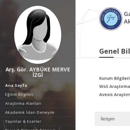
Ga
A
Genel Bil
Arş. Gör. AYBÜKE MERVE
İZGİ
Kurum Bilgileri
Ana Sayfa
WoS Araştırma 
Eğitim Bilgileri
Avesis Araştır
Araştırma Alanları
Akademik İdari Deneyim
İletişim
Yayınlar & Eserler