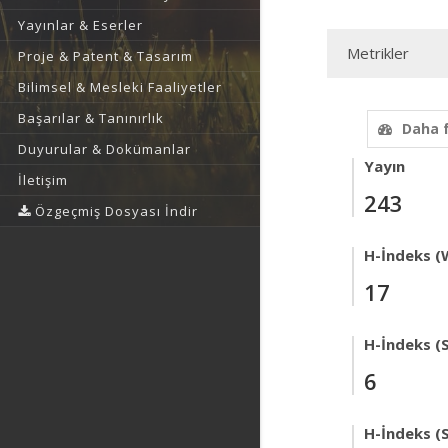
Yayınlar & Eserler
Metrikler
Proje & Patent & Tasarım
Bilimsel & Mesleki Faaliyetler
Başarılar & Tanınırlık
Daha 
Duyurular & Dokümanlar
Yayın
İletişim
243
Özgeçmiş Dosyası İndir
H-İndeks (
17
H-İndeks (
6
H-İndeks (