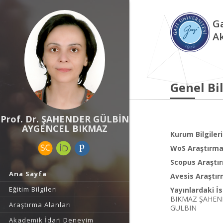
Ga
A
Genel Bil
Prof. Dr. ŞAHENDER GÜLBİN
AYGENCEL BIKMAZ
Kurum Bilgileri
WoS Araştırma 
Scopus Araştır
Ana Sayfa
Avesis Araştır
Eğitim Bilgileri
Yayınlardaki İs
BIKMAZ ŞAHENDE
Araştırma Alanları
GULBIN
Akademik İdari Deneyim