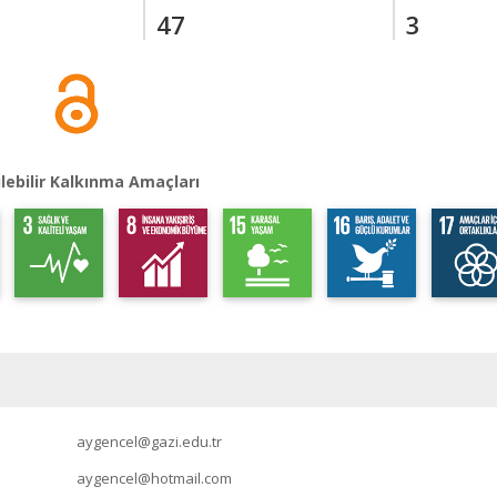
47
3
lebilir Kalkınma Amaçları
aygencel@gazi.edu.tr
aygencel@hotmail.com