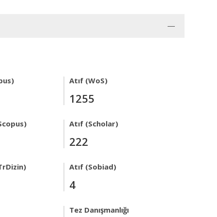
pus)
Atıf (WoS)
1255
Scopus)
Atıf (Scholar)
222
TrDizin)
Atıf (Sobiad)
4
Tez Danışmanlığı