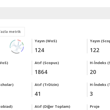
fazla metrik
Yayın (WoS)
Yayın (Sco
124
122
WoS)
Atıf (Scopus)
H-İndeks (
1864
20
Scholar)
Atıf (TrDizin)
H-İndeks (
41
3
Sobiad)
Atıf (Diğer Toplam)
Proje