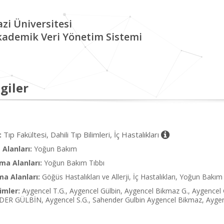
zi Üniversitesi
kademik Veri Yönetim Sistemi
giler
Tıp Fakültesi, Dahili Tıp Bilimleri, İç Hastalıkları
:
Alanları:
Yoğun Bakım
ma Alanları:
Yoğun Bakım Tıbbı
ma Alanları:
Göğüs Hastalıkları ve Allerji, İç Hastalıkları, Yoğun Bakım
imler:
Aygencel T.G., Aygencel Gülbin, Aygencel Bikmaz G., Aygence
R GÜLBİN, Aygencel S.G., Sahender Gulbin Aygencel Bikmaz, Aygen