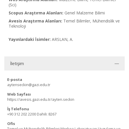
(Sci)
Scopus Araştırma Alanları:
Genel Malzeme Bilimi
Avesis Araştırma Alanları:
Temel Bilimler, Mühendislik ve
Teknoloji
Yayınlardaki İsimler:
ARSLAN, A.
İletişim
E-posta
aytenseckin@gazi.edu.tr
Web Sayfası
https://avesis.gazi.edu.tr/ayten.seckin
İş Telefonu
+90 312 202 2200
Dahili: 8267
Ofis
Temel ve Mühendislik Bilimleri Merkez Laboratuvarı Uygulama ve