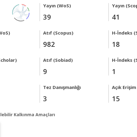
Yayın (WoS)
Yayın (Sco
39
41
WoS)
Atıf (Scopus)
H-İndeks (
982
18
Scholar)
Atıf (Sobiad)
H-İndeks (
9
1
Tez Danışmanlığı
Açık Erişim
3
15
lebilir Kalkınma Amaçları