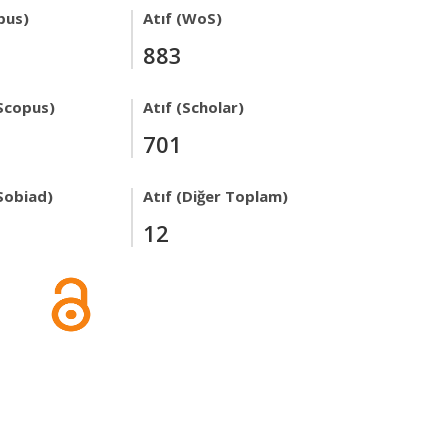
pus)
Atıf (WoS)
883
Scopus)
Atıf (Scholar)
701
Sobiad)
Atıf (Diğer Toplam)
12