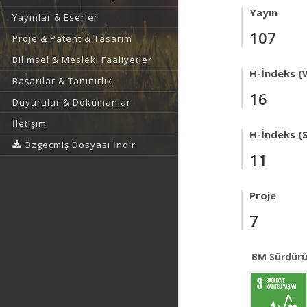
Yayın
Yayınlar & Eserler
107
Proje & Patent & Tasarım
Bilimsel & Mesleki Faaliyetler
H-İndeks (
Başarılar & Tanınırlık
16
Duyurular & Dokümanlar
İletişim
H-İndeks (
Özgeçmiş Dosyası İndir
11
Proje
7
BM Sürdürü