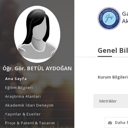
Ga
A
Genel Bil
Öğr. Gör. BETÜL AYDOĞAN
Kurum Bilgileri
Ana Sayfa
Eğitim Bilgileri
Araştırma Alanları
Metrikler
Akademik İdari Deneyim
Yayınlar & Eserler
Daha 
Proje & Patent & Tasarım