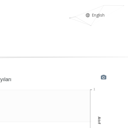
English
yıları
1
Atıf