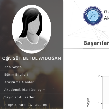
Ga
A
Başarılar
Öğr. Gör. BETÜL AYDOĞAN
Ana Sayfa
Eğitim Bilgileri
2
Araştırma Alanları
Akademik İdari Deneyim
Yayınlar & Eserler
Yayın
1
Proje & Patent & Tasarım