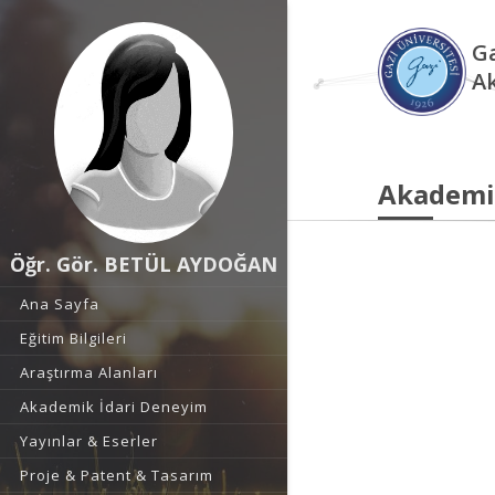
Ga
A
Akademi
Öğr. Gör. BETÜL AYDOĞAN
Ana Sayfa
Eğitim Bilgileri
Araştırma Alanları
Akademik İdari Deneyim
Yayınlar & Eserler
Proje & Patent & Tasarım