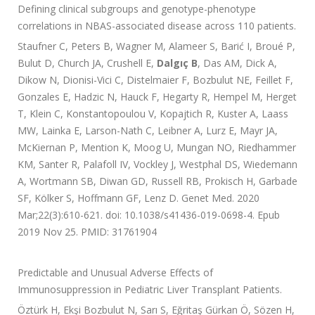
Defining clinical subgroups and genotype-phenotype
correlations in NBAS-associated disease across 110 patients.
Staufner C, Peters B, Wagner M, Alameer S, Barić I, Broué P,
Bulut D, Church JA, Crushell E,
Dalgıç B
, Das AM, Dick A,
Dikow N, Dionisi-Vici C, Distelmaier F, Bozbulut NE, Feillet F,
Gonzales E, Hadzic N, Hauck F, Hegarty R, Hempel M, Herget
T, Klein C, Konstantopoulou V, Kopajtich R, Kuster A, Laass
MW, Lainka E, Larson-Nath C, Leibner A, Lurz E, Mayr JA,
McKiernan P, Mention K, Moog U, Mungan NO, Riedhammer
KM, Santer R, Palafoll IV, Vockley J, Westphal DS, Wiedemann
A, Wortmann SB, Diwan GD, Russell RB, Prokisch H, Garbade
SF, Kölker S, Hoffmann GF, Lenz D.
Genet Med. 2020
Mar;22(3):610-621. doi: 10.1038/s41436-019-0698-4. Epub
2019 Nov 25.
PMID:
31761904
Predictable and Unusual Adverse Effects of
Immunosuppression in Pediatric Liver Transplant Patients.
Öztürk H, Ekşi Bozbulut N, Sarı S, Eğritaş Gürkan Ö, Sözen H,