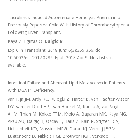
Tacrolimus-Induced Autoimmune Hemolytic Anemia in a
Previously Reported Child With History of Thrombocytopenia
Following Liver Transplant.
Kaya Z, Egritas O,
Dalgic B
.
Exp Clin Transplant. 2018 Jun;16(3):355-356. doi:
10.6002/ect.2017.0289. Epub 2018 Apr 9. No abstract
available.
Intestinal Failure and Aberrant Lipid Metabolism in Patients
With DGAT1 Deficiency.
van Rijn JM, Ardy RC, Kuloğlu Z, Härter B, van Haaften-Visser
DY, van der Doef HPJ, van Hoesel M, Kansu A, van Vugt
AHM, Thian M, Kokke FTM, Krolo A, Başaran MK, Kaya NG,
Aksu AÜ, Dalgıç B, Ozcay F, Baris Z, Kain R, Stigter ECA,
Lichtenbelt KD, Massink MPG, Duran KJ, Verheij JBGM,
Lugtenberg D, Nikkels PGJ, Brouwer HGF, Verkade HJ,