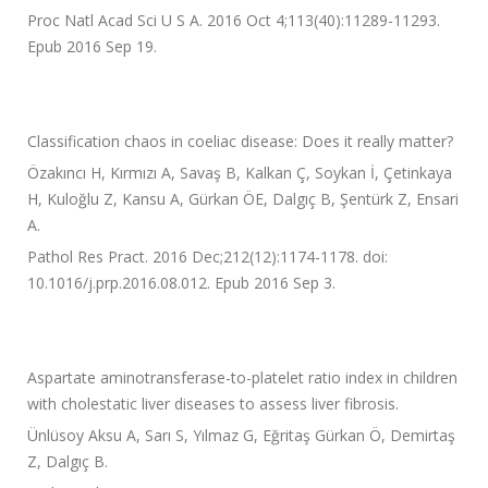
Proc Natl Acad Sci U S A. 2016 Oct 4;113(40):11289-11293.
Epub 2016 Sep 19.
Classification chaos in coeliac disease: Does it really matter?
Özakıncı H, Kırmızı A, Savaş B, Kalkan Ç, Soykan İ, Çetinkaya
H, Kuloğlu Z, Kansu A, Gürkan ÖE, Dalgıç B, Şentürk Z, Ensari
A.
Pathol Res Pract. 2016 Dec;212(12):1174-1178. doi:
10.1016/j.prp.2016.08.012. Epub 2016 Sep 3.
Aspartate aminotransferase-to-platelet ratio index in children
with cholestatic liver diseases to assess liver fibrosis.
Ünlüsoy Aksu A, Sarı S, Yılmaz G, Eğritaş Gürkan Ö, Demirtaş
Z, Dalgıç B.