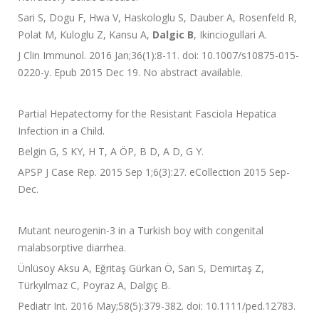
Sari S, Dogu F, Hwa V, Haskologlu S, Dauber A, Rosenfeld R,
Polat M, Kuloglu Z, Kansu A,
Dalgic B
, Ikinciogullari A.
J Clin Immunol. 2016 Jan;36(1):8-11. doi: 10.1007/s10875-015-
0220-y. Epub 2015 Dec 19. No abstract available.
Partial Hepatectomy for the Resistant Fasciola Hepatica
Infection in a Child.
Belgin G, S KY, H T, A ÖP, B D, A D, G Y.
APSP J Case Rep. 2015 Sep 1;6(3):27. eCollection 2015 Sep-
Dec.
Mutant neurogenin-3 in a Turkish boy with congenital
malabsorptive diarrhea.
Ünlüsoy Aksu A, Eğritaş Gürkan Ö, Sarı S, Demirtaş Z,
Türkyılmaz C, Poyraz A, Dalgıç B.
Pediatr Int. 2016 May;58(5):379-382. doi: 10.1111/ped.12783.