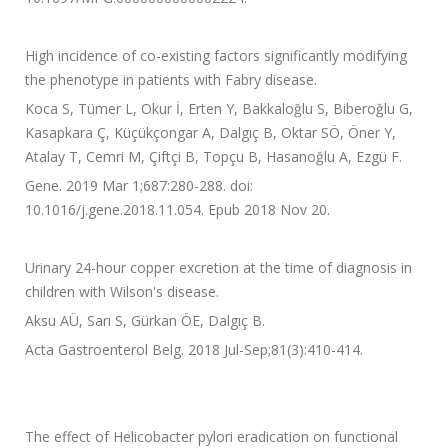
High incidence of co-existing factors significantly modifying
the phenotype in patients with Fabry disease.
Koca S, Tümer L, Okur İ, Erten Y, Bakkaloğlu S, Biberoğlu G,
Kasapkara Ç, Küçükçongar A, Dalgıç B, Oktar SÖ, Öner Y,
Atalay T, Cemri M, Çiftçi B, Topçu B, Hasanoğlu A, Ezgü F.
Gene. 2019 Mar 1;687:280-288. doi:
10.1016/j.gene.2018.11.054. Epub 2018 Nov 20.
Urinary 24-hour copper excretion at the time of diagnosis in
children with Wilson's disease.
Aksu AÜ, Sarı S, Gürkan ÖE, Dalgıç B.
Acta Gastroenterol Belg. 2018 Jul-Sep;81(3):410-414.
The effect of Helicobacter pylori eradication on functional