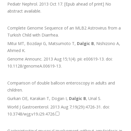
Pediatr Nephrol. 2013 Oct 17. [Epub ahead of print] No
abstract available.
Complete Genome Sequence of an MLB2 Astrovirus from a
Turkish Child with Diarrhea.
Mitui MT, Bozdayi G, Matsumoto T,
Dalgic B
, Nishizono A,
Ahmed K.
Genome Announc. 2013 Aug 15;1(4). pii: e00619-13. doi:
10.1128/genomeA.00619-13.
Comparison of double balloon enteroscopy in adults and
children.
Gurkan OE, Karakan T, Dogan I,
Dalgic B
, Unal S.
World J Gastroenterol. 2013 Aug 7;19(29):4726-31. doi:
10.3748/wjg.v19.i29.4726.
Gastrointestinal mucosal involvement without amyloidosis in