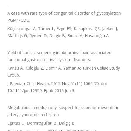
-
A case with rare type of congenital disorder of glycosylation:
PGM1-CDG.
Küçükçongar A, Tümer L, Ezgü FS, Kasapkara ÇS, Jaeken J,
Matthijs G, Rymen D, Dalgiç B, Bıdecı A, Hasanoğlu A.
Yield of coeliac screening in abdominal pain-associated
functional gastrointestinal system disorders.
Kansu A, Kuloğlu Z, Demir A, Yaman A; Turkish Celiac Study
Group.
J Paediatr Child Health. 2015 Nov;51(11):1066-70. doi:
10.1111/jpc.12929. Epub 2015 Jun 3.
Megabulbus in endoscopy; suspect for superior mesenteric
artery syndrome in children.
Eğritaş Ö, Demiroğullari B, Dalgıç B.