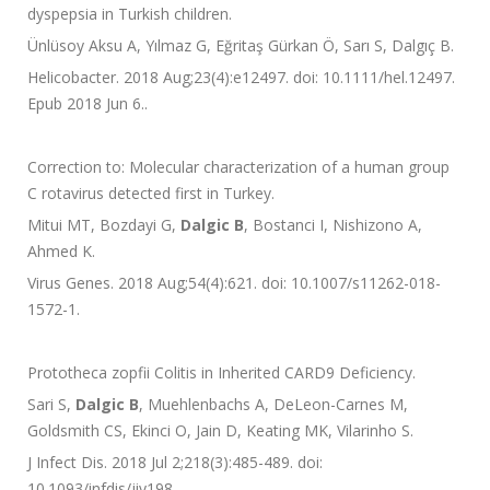
dyspepsia in Turkish children.
Ünlüsoy Aksu A, Yılmaz G, Eğritaş Gürkan Ö, Sarı S, Dalgıç B.
Helicobacter. 2018 Aug;23(4):e12497. doi: 10.1111/hel.12497.
Epub 2018 Jun 6..
Correction to: Molecular characterization of a human group
C rotavirus detected first in Turkey.
Mitui MT, Bozdayi G,
Dalgic B
, Bostanci I, Nishizono A,
Ahmed K.
Virus Genes. 2018 Aug;54(4):621. doi: 10.1007/s11262-018-
1572-1.
Prototheca zopfii Colitis in Inherited CARD9 Deficiency.
Sari S,
Dalgic B
, Muehlenbachs A, DeLeon-Carnes M,
Goldsmith CS, Ekinci O, Jain D, Keating MK, Vilarinho S.
J Infect Dis. 2018 Jul 2;218(3):485-489. doi:
10.1093/infdis/jiy198.