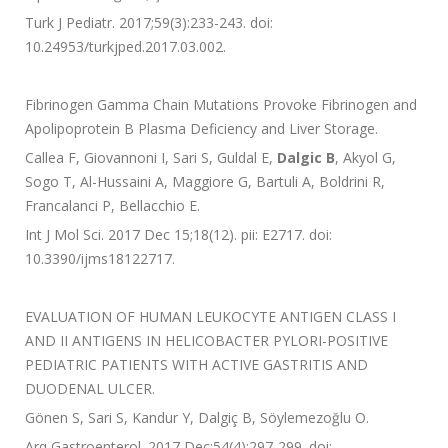
Turk J Pediatr. 2017;59(3):233-243. doi:
10.24953/turkjped.2017.03.002.
Fibrinogen Gamma Chain Mutations Provoke Fibrinogen and
Apolipoprotein B Plasma Deficiency and Liver Storage.
Callea F, Giovannoni I, Sari S, Guldal E,
Dalgic B
, Akyol G,
Sogo T, Al-Hussaini A, Maggiore G, Bartuli A, Boldrini R,
Francalanci P, Bellacchio E.
Int J Mol Sci. 2017 Dec 15;18(12). pii: E2717. doi:
10.3390/ijms18122717.
EVALUATION OF HUMAN LEUKOCYTE ANTIGEN CLASS I
AND II ANTIGENS IN HELICOBACTER PYLORI-POSITIVE
PEDIATRIC PATIENTS WITH ACTIVE GASTRITIS AND
DUODENAL ULCER.
Gönen S, Sari S, Kandur Y, Dalgiç B, Söylemezoğlu O.
Arq Gastroenterol. 2017 Dec;54(4):297-299. doi: