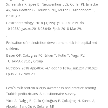
Scheenstra R, Spee B, Nieuwenhuis EES, Coffer PJ, Janecke
AR, van Haaften G, Houwen RHJ, Müller T, Middendorp S,
Boztug K.
Gastroenterology. 2018 Jul;155(1):130-143.e15. doi:
10.1053/j.gastro.2018.03.040. Epub 2018 Mar 29.
Evaluation of malnutrition development risk in hospitalized
children.
Beser OF, Cokugras FC, Erkan T, Kutlu T, Yagci RV;
TUHAMAR Study Group.
Nutrition. 2018 Apr;48:40-47. doi: 10.1016/j.nut.2017.10.020.
Epub 2017 Nov 29.
Cow`s milk protein allergy awareness and practice among
Turkish pediatricians: A questionnaire-survey.
Yüce A, Dalgıç B, Çullu-Çokuğraş F, Çokuğraş H, Kansu A,
Alptekin-Sarıoğlu A, Şekerel BE.