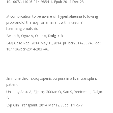
10.1007/s11046-014-9854-1. Epub 2014 Dec 23.
.
A complication to be aware of: hyperkalaemia following
propranolol therapy for an infant with intestinal
haemangiomatozis.
Belen B, Oguz A, Okur A,
Dalgic B
.
BMJ Case Rep. 2014 May 19;2014. pii: bcr2014203746. doi:
10.1136/bcr-2014-203746.
.
Immune thrombocytopenic purpura in a liver transplant
patient.
Ünlüsoy Aksu A, Eğritaş Gürkan Ö, Sarı S, Yenicesu İ, Dalgıç
B.
Exp Clin Transplant. 2014 Mar;12 Suppl 1:175-7.