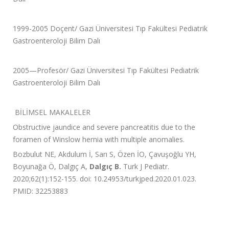
1999-2005 Doçent/ Gazi Üniversitesi Tıp Fakültesi Pediatrik
Gastroenteroloji Bilim Dalı
2005—Profesör/ Gazi Üniversitesi Tıp Fakültesi Pediatrik
Gastroenteroloji Bilim Dalı
BİLİMSEL MAKALELER
Obstructive jaundice and severe pancreatitis due to the
foramen of Winslow hernia with multiple anomalies.
Bozbulut NE, Akdulum İ, Sarı S, Özen İO, Çavuşoğlu YH,
Boyunağa Ö, Dalgıç A,
Dalgıç B.
Turk J Pediatr.
2020;62(1):152-155. doi: 10.24953/turkjped.2020.01.023.
PMID:
32253883