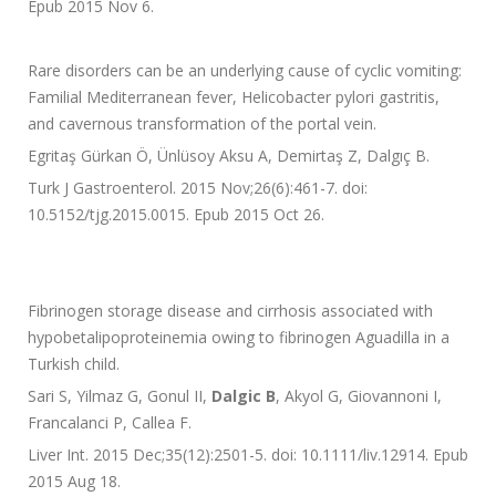
Epub 2015 Nov 6.
Rare disorders can be an underlying cause of cyclic vomiting:
Familial Mediterranean fever, Helicobacter pylori gastritis,
and cavernous transformation of the portal vein.
Egritaş Gürkan Ö, Ünlüsoy Aksu A, Demirtaş Z, Dalgıç B.
Turk J Gastroenterol. 2015 Nov;26(6):461-7. doi:
10.5152/tjg.2015.0015. Epub 2015 Oct 26.
Fibrinogen storage disease and cirrhosis associated with
hypobetalipoproteinemia owing to fibrinogen Aguadilla in a
Turkish child.
Sari S, Yilmaz G, Gonul II,
Dalgic B
, Akyol G, Giovannoni I,
Francalanci P, Callea F.
Liver Int. 2015 Dec;35(12):2501-5. doi: 10.1111/liv.12914. Epub
2015 Aug 18.