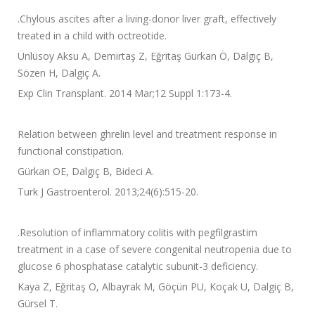
.
Chylous ascites after a living-donor liver graft, effectively
treated in a child with octreotide.
Ünlüsoy Aksu A, Demirtaş Z, Eğritaş Gürkan Ö, Dalgıç B,
Sözen H, Dalgıç A.
Exp Clin Transplant. 2014 Mar;12 Suppl 1:173-4.
Relation between ghrelin level and treatment response in
functional constipation.
Gürkan OE, Dalgıç B, Bideci A.
Turk J Gastroenterol. 2013;24(6):515-20.
.
Resolution of inflammatory colitis with pegfilgrastim
treatment in a case of severe congenital neutropenia due to
glucose 6 phosphatase catalytic subunit-3 deficiency.
Kaya Z, Eğritaş O, Albayrak M, Göçün PU, Koçak U, Dalgiç B,
Gürsel T.