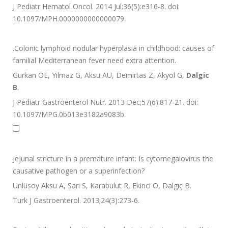
J Pediatr Hematol Oncol. 2014 Jul;36(5):e316-8. doi:
10.1097/MPH.0000000000000079.
.
Colonic lymphoid nodular hyperplasia in childhood: causes of
familial Mediterranean fever need extra attention.
Gurkan OE, Yilmaz G, Aksu AU, Demirtas Z, Akyol G,
Dalgic
B
.
J Pediatr Gastroenterol Nutr. 2013 Dec;57(6):817-21. doi:
10.1097/MPG.0b013e3182a9083b.
Jejunal stricture in a premature infant: Is cytomegalovirus the
causative pathogen or a superinfection?
Unlüsoy Aksu A, Sarı S, Karabulut R, Ekinci O, Dalgıç B.
Turk J Gastroenterol. 2013;24(3):273-6.