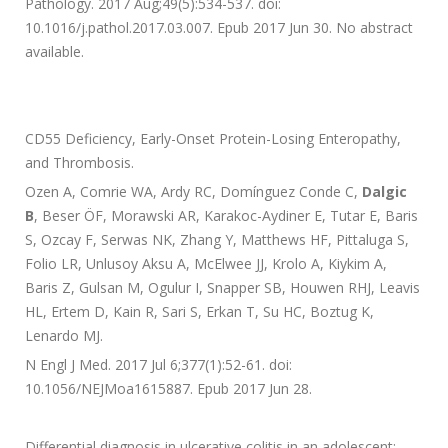
Pathology. 2017 Aug;49(5):534-537. doi:
10.1016/j.pathol.2017.03.007. Epub 2017 Jun 30. No abstract
available.
CD55 Deficiency, Early-Onset Protein-Losing Enteropathy,
and Thrombosis.
Ozen A, Comrie WA, Ardy RC, Domínguez Conde C,
Dalgic
B
, Beser ÖF, Morawski AR, Karakoc-Aydiner E, Tutar E, Baris
S, Ozcay F, Serwas NK, Zhang Y, Matthews HF, Pittaluga S,
Folio LR, Unlusoy Aksu A, McElwee JJ, Krolo A, Kiykim A,
Baris Z, Gulsan M, Ogulur I, Snapper SB, Houwen RHJ, Leavis
HL, Ertem D, Kain R, Sari S, Erkan T, Su HC, Boztug K,
Lenardo MJ.
N Engl J Med. 2017 Jul 6;377(1):52-61. doi:
10.1056/NEJMoa1615887. Epub 2017 Jun 28.
Differential diagnosis in ulcerative colitis in an adolescent: