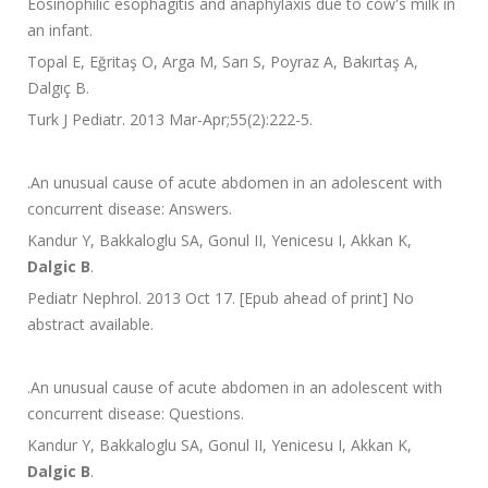
Eosinophilic esophagitis and anaphylaxis due to cow's milk in
an infant.
Topal E, Eğritaş O, Arga M, Sarı S, Poyraz A, Bakırtaş A,
Dalgıç B.
Turk J Pediatr. 2013 Mar-Apr;55(2):222-5.
.
An unusual cause of acute abdomen in an adolescent with
concurrent disease: Answers.
Kandur Y, Bakkaloglu SA, Gonul II, Yenicesu I, Akkan K,
Dalgic B
.
Pediatr Nephrol. 2013 Oct 17. [Epub ahead of print] No
abstract available.
.
An unusual cause of acute abdomen in an adolescent with
concurrent disease: Questions.
Kandur Y, Bakkaloglu SA, Gonul II, Yenicesu I, Akkan K,
Dalgic B
.