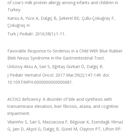
of cow's milk protein allergy among infants and children in
Turkey.
Kansu A, Yüce A, Dalgıç B, Şekerel BE, Çullu-Çokuğraş F,
Çokuğraş H.
Turk J Pediatr. 2016;58(1):1-11.
Favorable Response to Sirolimus in a Child With Blue Rubber
Bleb Nevus Syndrome in the Gastrointestinal Tract.
Ünlüsoy Aksu A, Sari S, Eğritaş Gürkan Ö, Dalgiç B.
J Pediatr Hematol Oncol. 2017 Mar;39(2):147-149. doi:
10.1097/MPH.0000000000000681.
ACOX2 deficiency: A disorder of bile acid synthesis with
transaminase elevation, liver fibrosis, ataxia, and cognitive
impairment.
Vilarinho S, Sari S, Mazzacuva F, Bilgüvar K, Esendagli-Yilmaz
G, Jain D, Akyol G, Dalgiç B, Günel M, Clayton PT, Lifton RP.