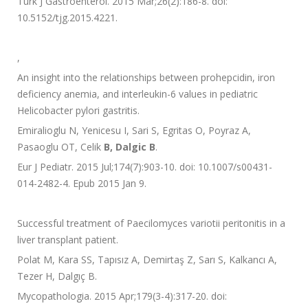
Turk J Gastroenterol. 2015 Mar;26(2):186-8. doi:
10.5152/tjg.2015.4221.
,
An insight into the relationships between prohepcidin, iron
deficiency anemia, and interleukin-6 values in pediatric
Helicobacter pylori gastritis.
Emiralioglu N, Yenicesu I, Sari S, Egritas O, Poyraz A,
Pasaoglu OT, Celik
B, Dalgic B
.
Eur J Pediatr. 2015 Jul;174(7):903-10. doi: 10.1007/s00431-
014-2482-4. Epub 2015 Jan 9.
Successful treatment of Paecilomyces variotii peritonitis in a
liver transplant patient.
Polat M, Kara SS, Tapısız A, Demirtaş Z, Sarı S, Kalkancı A,
Tezer H, Dalgıç B.
Mycopathologia. 2015 Apr;179(3-4):317-20. doi: