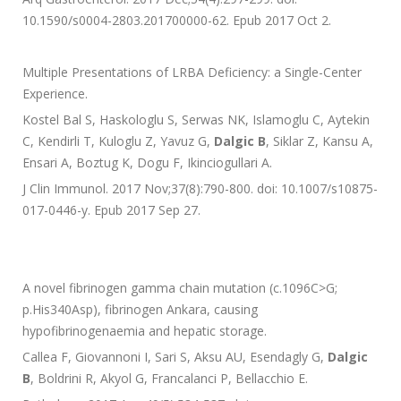
10.1590/s0004-2803.201700000-62. Epub 2017 Oct 2.
Multiple Presentations of LRBA Deficiency: a Single-Center
Experience.
Kostel Bal S, Haskologlu S, Serwas NK, Islamoglu C, Aytekin
C, Kendirli T, Kuloglu Z, Yavuz G,
Dalgic B
, Siklar Z, Kansu A,
Ensari A, Boztug K, Dogu F, Ikinciogullari A.
J Clin Immunol. 2017 Nov;37(8):790-800. doi: 10.1007/s10875-
017-0446-y. Epub 2017 Sep 27.
A novel fibrinogen gamma chain mutation (c.1096C>G;
p.His340Asp), fibrinogen Ankara, causing
hypofibrinogenaemia and hepatic storage.
Callea F, Giovannoni I, Sari S, Aksu AU, Esendagly G,
Dalgic
B
, Boldrini R, Akyol G, Francalanci P, Bellacchio E.