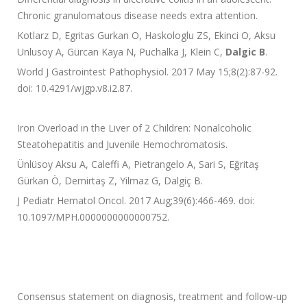
Chronic granulomatous disease needs extra attention.
Kotlarz D, Egritas Gurkan O, Haskologlu ZS, Ekinci O, Aksu
Unlusoy A, Gürcan Kaya N, Puchalka J, Klein C,
Dalgic B
.
World J Gastrointest Pathophysiol. 2017 May 15;8(2):87-92.
doi: 10.4291/wjgp.v8.i2.87.
Iron Overload in the Liver of 2 Children: Nonalcoholic
Steatohepatitis and Juvenile Hemochromatosis.
Ünlüsoy Aksu A, Caleffi A, Pietrangelo A, Sari S, Eğritaş
Gürkan Ö, Demirtaş Z, Yilmaz G, Dalgiç B.
J Pediatr Hematol Oncol. 2017 Aug;39(6):466-469. doi:
10.1097/MPH.0000000000000752.
Consensus statement on diagnosis, treatment and follow-up