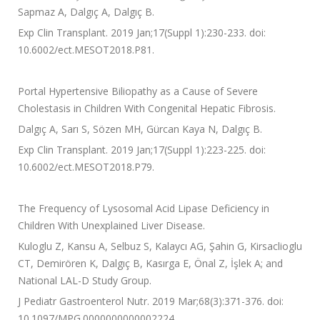
Sapmaz A, Dalgıç A, Dalgıç B.
Exp Clin Transplant. 2019 Jan;17(Suppl 1):230-233. doi:
10.6002/ect.MESOT2018.P81.
Portal Hypertensive Biliopathy as a Cause of Severe
Cholestasis in Children With Congenital Hepatic Fibrosis.
Dalgıç A, Sarı S, Sözen MH, Gürcan Kaya N, Dalgıç B.
Exp Clin Transplant. 2019 Jan;17(Suppl 1):223-225. doi:
10.6002/ect.MESOT2018.P79.
The Frequency of Lysosomal Acid Lipase Deficiency in
Children With Unexplained Liver Disease.
Kuloglu Z, Kansu A, Selbuz S, Kalaycı AG, Şahin G, Kirsaclioglu
CT, Demirören K, Dalgıç B, Kasırga E, Önal Z, İşlek A; and
National LAL-D Study Group.
J Pediatr Gastroenterol Nutr. 2019 Mar;68(3):371-376. doi:
10.1097/MPG.0000000000002224.