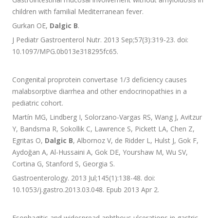
children with familial Mediterranean fever.
Gurkan OE,
Dalgic B
.
J Pediatr Gastroenterol Nutr. 2013 Sep;57(3):319-23. doi:
10.1097/MPG.0b013e318295fc65.
Congenital proprotein convertase 1/3 deficiency causes
malabsorptive diarrhea and other endocrinopathies in a
pediatric cohort.
Martín MG, Lindberg I, Solorzano-Vargas RS, Wang J, Avitzur
Y, Bandsma R, Sokollik C, Lawrence S, Pickett LA, Chen Z,
Egritas O,
Dalgic B
, Albornoz V, de Ridder L, Hulst J, Gok F,
Aydoğan A, Al-Hussaini A, Gok DE, Yourshaw M, Wu SV,
Cortina G, Stanford S, Georgia S.
Gastroenterology. 2013 Jul;145(1):138-48. doi:
10.1053/j.gastro.2013.03.048. Epub 2013 Apr 2.
Esophagitis and widespread aphthous ulcerations in gastric