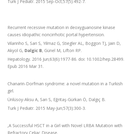
Turk J Pediatr. 2015 Sep-Oct;57(5):492-7.
Recurrent recessive mutation in deoxyguanosine kinase
causes idiopathic noncirrhotic portal hypertension.
Vilarinho S, Sari S, Yilmaz G, Stiegler AL, Boggon TJ, Jain D,
Akyol G,
Dalgic B
, Günel M, Lifton RP.
Hepatology. 2016 Jun;63(6):1977-86. doi: 10.1002/hep.28499.
Epub 2016 Mar 31.
Chanarin-Dorfman syndrome: a novel mutation in a Turkish
girl.
Ünlüsoy-Aksu A, Sarı S, Eğritaş-Gürkan Ö, Dalgıç B.
Turk J Pediatr. 2015 May-Jun;57(3):300-3.
,
A Successful HSCT in a Girl with Novel LRBA Mutation with
Refractory Celiac Disease.