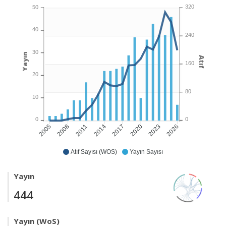
320
50
40
240
30
Yayın
Atıf
160
20
80
10
0
0
2008
2011
2014
2017
2020
2023
2026
2005
Atıf Sayısı (WOS)
Yayın Sayısı
Yayın
444
Yayın (WoS)