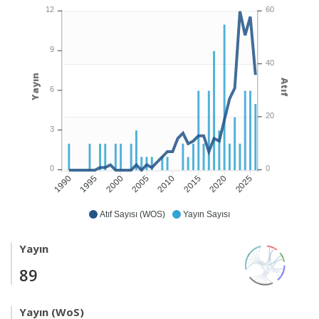
60
12
9
40
Yayın
Atıf
6
20
3
0
0
1995
2000
2005
2010
2015
2020
2025
1990
Atıf Sayısı (WOS)
Yayın Sayısı
Yayın
89
Yayın (WoS)