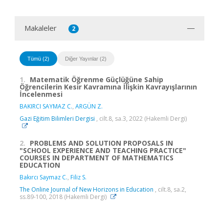
Makaleler
2
Tümü (2)
Diğer Yayınlar (2)
1.
Matematik Öğrenme Güçlüğüne Sahip
Öğrencilerin Kesir Kavramına İlişkin Kavrayışlarının
İncelenmesi
BAKIRCI SAYMAZ C.
,
ARGÜN Z.
Gazi Eğitim Bilimleri Dergisi
, cilt.8, sa.3, 2022 (Hakemli Dergi)
2.
PROBLEMS AND SOLUTION PROPOSALS IN
"SCHOOL EXPERIENCE AND TEACHING PRACTICE"
COURSES IN DEPARTMENT OF MATHEMATICS
EDUCATION
Bakırcı Saymaz C.
,
Filiz S.
The Online Journal of New Horizons in Education
, cilt.8, sa.2,
ss.89-100, 2018 (Hakemli Dergi)