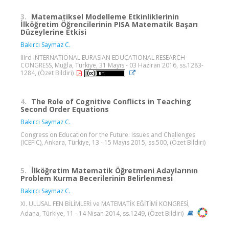
3.
Matematiksel Modelleme Etkinliklerinin
İlköğretim Öğrencilerinin PISA Matematik Başarı
Düzeylerine Etkisi
Bakırcı Saymaz C.
IIIrd INTERNATIONAL EURASIAN EDUCATIONAL RESEARCH
CONGRESS, Muğla, Türkiye, 31 Mayıs - 03 Haziran 2016, ss.1283-
1284, (Özet Bildiri)
4.
The Role of Cognitive Conflicts in Teaching
Second Order Equations
Bakırcı Saymaz C.
Congress on Education for the Future: Issues and Challenges
(ICEFIC), Ankara, Türkiye, 13 - 15 Mayıs 2015, ss.500, (Özet Bildiri)
5.
İlköğretim Matematik Öğretmeni Adaylarının
Problem Kurma Becerilerinin Belirlenmesi
Bakırcı Saymaz C.
XI. ULUSAL FEN BİLİMLERİ ve MATEMATİK EĞİTİMİ KONGRESİ,
Adana, Türkiye, 11 - 14 Nisan 2014, ss.1249, (Özet Bildiri)