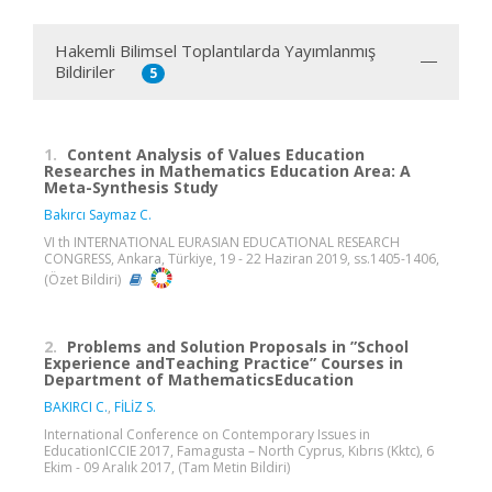
Hakemli Bilimsel Toplantılarda Yayımlanmış
Bildiriler
5
1.
Content Analysis of Values Education
Researches in Mathematics Education Area: A
Meta-Synthesis Study
Bakırcı Saymaz C.
VI th INTERNATIONAL EURASIAN EDUCATIONAL RESEARCH
CONGRESS, Ankara, Türkiye, 19 - 22 Haziran 2019, ss.1405-1406,
(Özet Bildiri)
2.
Problems and Solution Proposals in ”School
Experience andTeaching Practice” Courses in
Department of MathematicsEducation
BAKIRCI C.
,
FİLİZ S.
International Conference on Contemporary Issues in
EducationICCIE 2017, Famagusta – North Cyprus, Kıbrıs (Kktc), 6
Ekim - 09 Aralık 2017, (Tam Metin Bildiri)