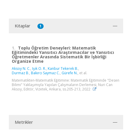
Kitaplar
1
1.
Toplu Öğretim Deneyleri: Matematik
Eğitimindeki Yansıtıcı Araştırmacılar ve Yansıtıcı
Öğretmenler Arasında Sistematik Bir İşbirliği
Organize Etme
Aksoy N. C.
,
Işık O. R.
,
Kanbur Tekerek B.
,
Durmaz B.
,
Bakırcı Saymaz C.
,
Gürefe N.
, et al.
Matematikten-Matematik Eğitimine: Matematik Eğitiminde "Desen
Bilimi" Yaklaşımıyla Yapılan Çalışmaların Derlemesi, Nuri Can
Aksoy, Editör, Vizetek, Ankara, ss.205-213, 2022
Metrikler