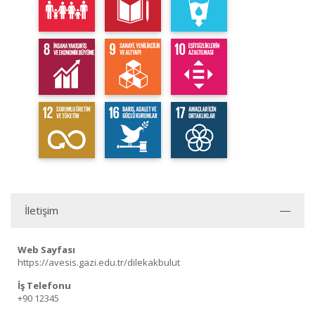
İletişim
Web Sayfası
https://avesis.gazi.edu.tr/dilekakbulut
İş Telefonu
+90 12345