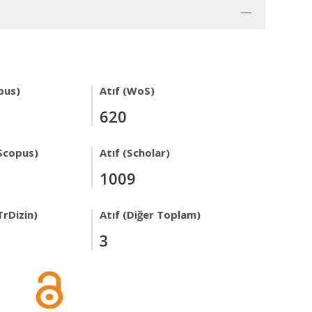
pus)
Atıf (WoS)
620
Scopus)
Atıf (Scholar)
1009
TrDizin)
Atıf (Diğer Toplam)
3