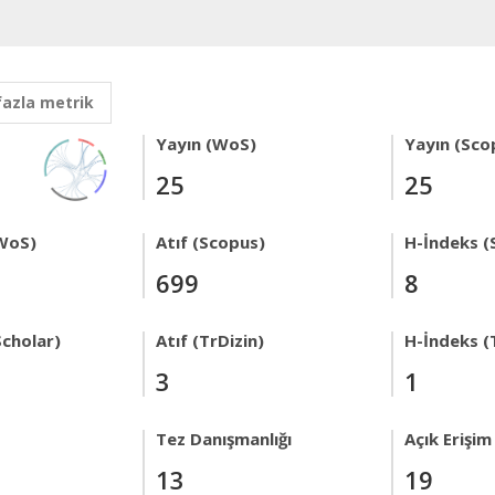
fazla metrik
Yayın (WoS)
Yayın (Sco
25
25
WoS)
Atıf (Scopus)
H-İndeks (
699
8
Scholar)
Atıf (TrDizin)
H-İndeks (
3
1
Tez Danışmanlığı
Açık Erişim
13
19