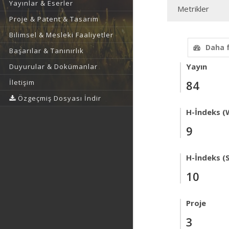
Yayınlar & Eserler
Metrikler
Proje & Patent & Tasarım
Bilimsel & Mesleki Faaliyetler
Daha 
Başarılar & Tanınırlık
Yayın
Duyurular & Dokümanlar
İletişim
84
Özgeçmiş Dosyası İndir
H-İndeks (
9
H-İndeks (
10
Proje
3