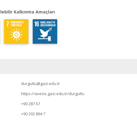
lebilir Kalkınma Amaçları
durgutlu@gazi.edu.tr
https://avesis.gazi.edu.tr/durgutlu
+90 287 67
+90 202 894 7