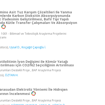
ino Asit Tuz Karışım Çözeltileri Ile Yanma
emlerde Karbon Dioksitin Absorpsiyonunda
İfadesinin Geliştirilmesi, Bafıl Tipi Yapılı
nda Kütle Transfer Çalışmaları Ve Absorpsiyon
 1001 - Bilimsel ve Teknolojik Araştırma Projelerini
gramı
ütücü),
Uysal D.
,
Koçyiğit Çapoğlu İ.
tilolitinin İyon Değişimi ile Kömür Yatağı
ırılması için CO2/N2 Seçiciliğinin Artırılması
rumları Destekli Proje , BAP Araştırma Projesi
cü),
ÖZTAN H.
rasudan Elektroliz Yöntemi İle Hidrojen
arının İncelenmesi
rumları Destekli Proje , BAP Araştırma Projesi