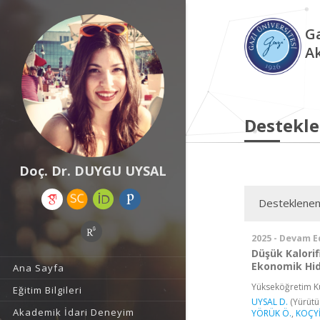
Ga
A
Destekle
Doç. Dr. DUYGU UYSAL
Desteklenen
2025 - Devam E
Düşük Kalorifi
Ekonomik Hid
Ana Sayfa
Yükseköğretim Ku
Eğitim Bilgileri
UYSAL D.
(Yürütü
Akademik İdari Deneyim
YÖRÜK Ö.
,
KOÇYİ