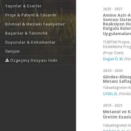
Yayınlar & Eserler
2025 - 2027
Amino Asit-Am
Proje & Patent & Tasarım
Sonrası Sist
Reaksiyon Hız 
Bilimsel & Mesleki Faaliyetler
Dolgulu Kolo
Başarılar & Tanınırlık
Uygulamaları
TÜBİTAK Projesi ,
Duyurular & Dokümanlar
Destekleme Pro
İletişim
(Proje Özeti)
Doğan Ö. M.
(Yür
Özgeçmiş Dosyası İndir
2024 - 2026
Gördes-Klinop
Metanı Saflaşt
Yükseköğretim Ku
UYSAL D.
(Yürütü
2019 - 2021
Metanol ve Ka
Üretim Esasl
Yükseköğretim Ku