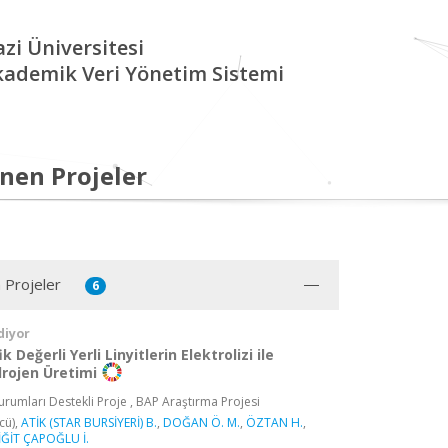
zi Üniversitesi
kademik Veri Yönetim Sistemi
nen Projeler
 Projeler
6
diyor
k Değerli Yerli Linyitlerin Elektrolizi ile
rojen Üretimi
rumları Destekli Proje , BAP Araştırma Projesi
cü),
ATİK (STAR BURSİYERİ) B.
,
DOĞAN Ö. M.
,
ÖZTAN H.
,
ĞİT ÇAPOĞLU İ.