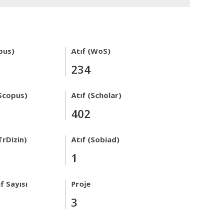
pus)
Atıf (WoS)
234
Scopus)
Atıf (Scholar)
402
TrDizin)
Atıf (Sobiad)
1
f Sayısı
Proje
3