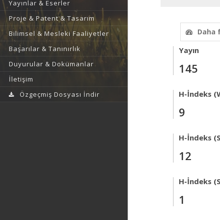
Yayınlar & Eserler
Proje & Patent & Tasarım
Daha 
Bilimsel & Mesleki Faaliyetler
Başarılar & Tanınırlık
Yayın
Duyurular & Dokümanlar
145
İletişim
H-İndeks (
Özgeçmiş Dosyası İndir
9
H-İndeks (
12
H-İndeks (
1