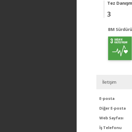
Tez Danışm
3
BM Sürdürü
İletişim
E-posta
Diğer E-posta
Web Sayfası
İş Telefonu