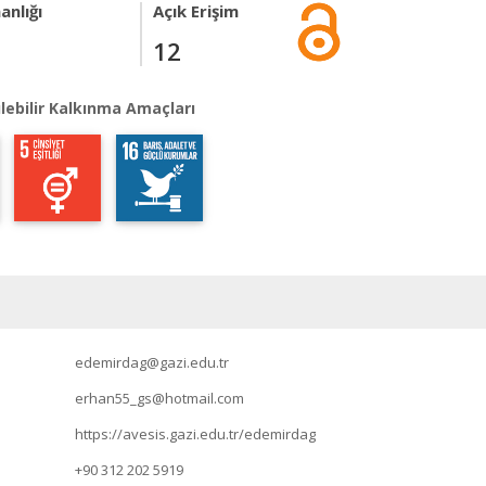
anlığı
Açık Erişim
12
lebilir Kalkınma Amaçları
edemirdag@gazi.edu.tr
erhan55_gs@hotmail.com
https://avesis.gazi.edu.tr/edemirdag
+90 312 202 5919