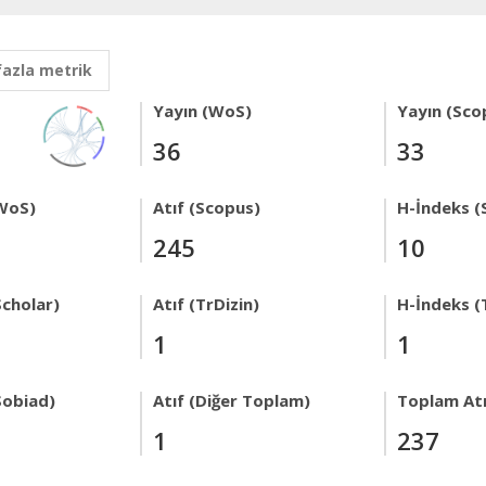
fazla metrik
Yayın (WoS)
Yayın (Sco
36
33
WoS)
Atıf (Scopus)
H-İndeks (
245
10
Scholar)
Atıf (TrDizin)
H-İndeks (
1
1
Sobiad)
Atıf (Diğer Toplam)
Toplam Atı
1
237