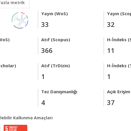
fazla metrik
Yayın (WoS)
Yayın (Sco
33
32
WoS)
Atıf (Scopus)
H-İndeks (
366
11
Scholar)
Atıf (TrDizin)
H-İndeks (
1
1
Tez Danışmanlığı
Açık Erişim
4
37
lebilir Kalkınma Amaçları