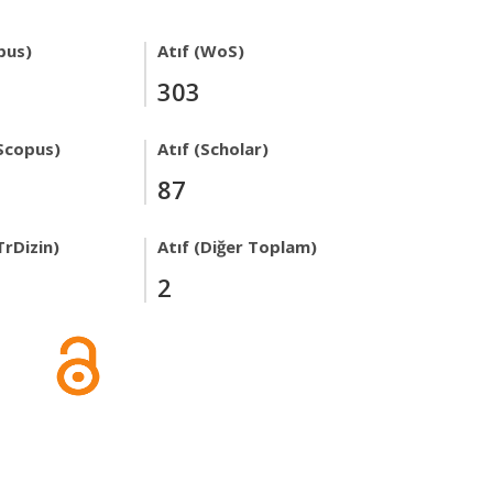
pus)
Atıf (WoS)
303
Scopus)
Atıf (Scholar)
87
TrDizin)
Atıf (Diğer Toplam)
2