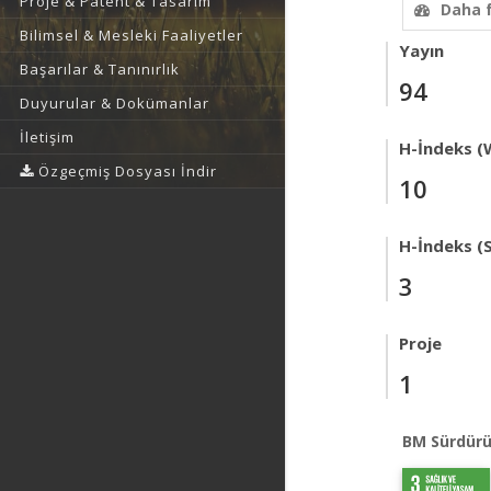
Proje & Patent & Tasarım
Daha 
Bilimsel & Mesleki Faaliyetler
Yayın
Başarılar & Tanınırlık
94
Duyurular & Dokümanlar
İletişim
H-İndeks (
Özgeçmiş Dosyası İndir
10
H-İndeks (
3
Proje
1
BM Sürdürü