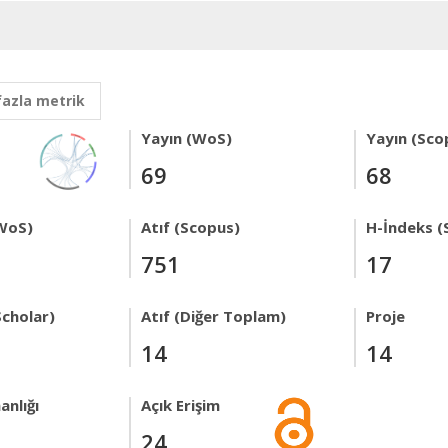
fazla metrik
Yayın (WoS)
Yayın (Sco
69
68
WoS)
Atıf (Scopus)
H-İndeks (
751
17
Scholar)
Atıf (Diğer Toplam)
Proje
14
14
anlığı
Açık Erişim
24