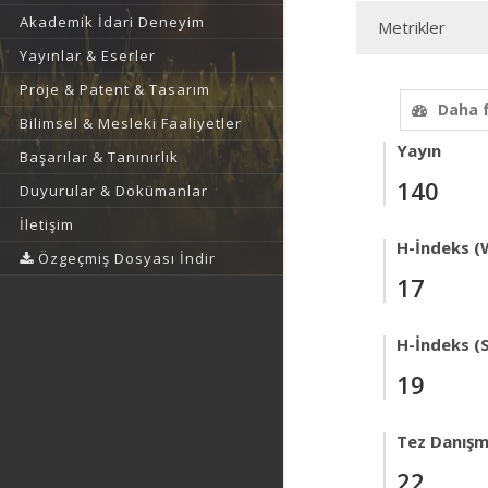
Akademik İdari Deneyim
Metrikler
Yayınlar & Eserler
Proje & Patent & Tasarım
Daha 
Bilimsel & Mesleki Faaliyetler
Yayın
Başarılar & Tanınırlık
140
Duyurular & Dokümanlar
İletişim
H-İndeks (
Özgeçmiş Dosyası İndir
17
H-İndeks (
19
Tez Danışm
22