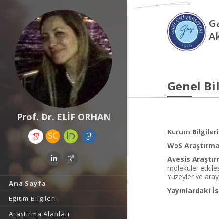
Ga
A
Genel Bil
Prof. Dr. ELİF ORHAN
Kurum Bilgileri
WoS Araştırma 
Avesis Araştır
moleküler etkileş
Yüzeyler ve aray
Ana Sayfa
Yayınlardaki İs
Eğitim Bilgileri
Araştırma Alanları