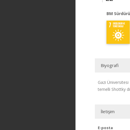
BM Sürdürü
Biyografi
Gazi Üniversitesi
temelli Shottky d
İletişim
E-posta