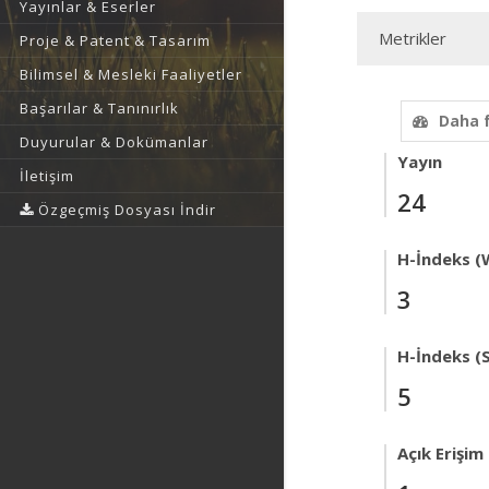
Yayınlar & Eserler
Metrikler
Proje & Patent & Tasarım
Bilimsel & Mesleki Faaliyetler
Başarılar & Tanınırlık
Daha 
Duyurular & Dokümanlar
Yayın
İletişim
24
Özgeçmiş Dosyası İndir
H-İndeks (
3
H-İndeks (
5
Açık Erişim