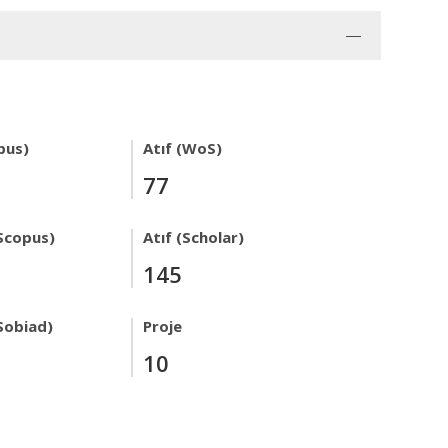
pus)
Atıf (WoS)
77
Scopus)
Atıf (Scholar)
145
Sobiad)
Proje
10