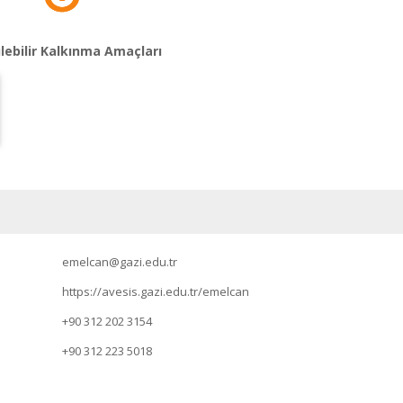
lebilir Kalkınma Amaçları
emelcan@gazi.edu.tr
https://avesis.gazi.edu.tr/emelcan
+90 312 202 3154
+90 312 223 5018