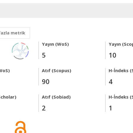
fazla metrik
Yayın (WoS)
Yayın (Sco
5
10
WoS)
Atıf (Scopus)
H-İndeks (
90
4
Scholar)
Atıf (Sobiad)
H-İndeks (
2
1