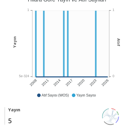
1
1
Yayın
Atıf
5e-324
0
2011
2014
2017
2020
2023
2026
2008
Atıf Sayısı (WOS)
Yayın Sayısı
Yayın
5