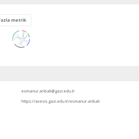
fazla metrik
esmanur.aribali@gazi.edu.tr
https://avesis.gazi.edu.tr/esmanur.aribali