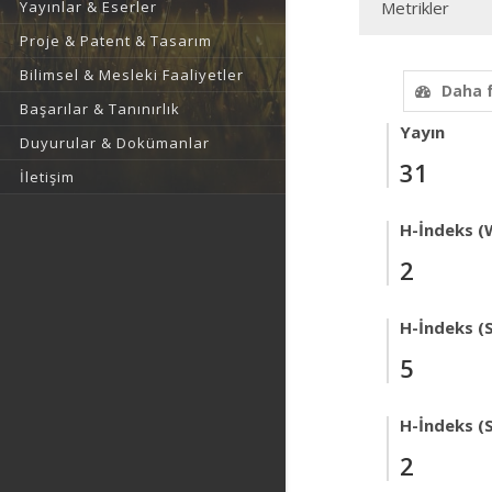
Yayınlar & Eserler
Metrikler
Proje & Patent & Tasarım
Bilimsel & Mesleki Faaliyetler
Daha 
Başarılar & Tanınırlık
Yayın
Duyurular & Dokümanlar
31
İletişim
H-İndeks (
2
H-İndeks (
5
H-İndeks (
2