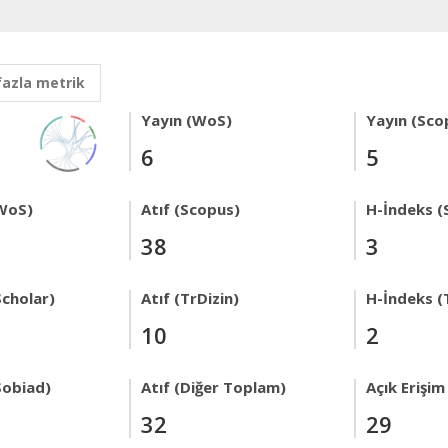
fazla metrik
Yayın (WoS)
Yayın (Sco
6
5
WoS)
Atıf (Scopus)
H-İndeks (
38
3
Scholar)
Atıf (TrDizin)
H-İndeks (
10
2
Sobiad)
Atıf (Diğer Toplam)
Açık Erişim
32
29