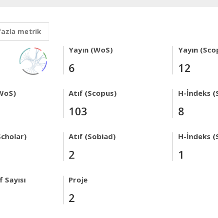
fazla metrik
Yayın (WoS)
Yayın (Sco
6
12
WoS)
Atıf (Scopus)
H-İndeks (
103
8
Scholar)
Atıf (Sobiad)
H-İndeks (
2
1
 Sayısı
Proje
2