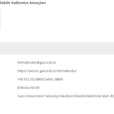
lebilir Kalkınma Amaçları
ferhatbodur@gazi.edu.tr
https://avesis.gazi.edu.tr/ferhatbodur
+90 312 202 8800
Dahili: 28800
B Binası No:09
Gazi Üniversitesi Teknoloji Fakültesi Elektrik-Elektronik Müh. B