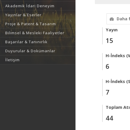
Akademik İdari Deneyim
Yayınlar & Eserler
Daha 
Proje & Patent & Tasarım
Yayın
Bilimsel & Mesleki Faaliyetler
15
Başarılar & Tanınırlık
Duyurular & Dokümanlar
H-İndeks (
İletişim
6
H-İndeks (
7
Toplam Atıf
44