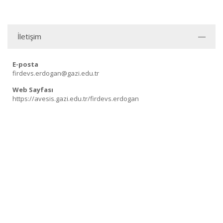
İletişim
E-posta
firdevs.erdogan@gazi.edu.tr
Web Sayfası
https://avesis.gazi.edu.tr/firdevs.erdogan